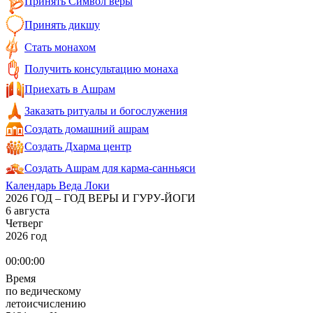
Принять Символ веры
Принять дикшу
Стать монахом
Получить консультацию монаха
Приехать в Ашрам
Заказать ритуалы и богослужения
Создать домашний ашрам
Создать Дхарма центр
Создать Ашрам для карма-санньяси
Календарь Веда Локи
2026 ГОД – ГОД ВЕРЫ И ГУРУ-ЙОГИ
6 августа
Четверг
2026 год
00:00:00
Время
по ведическому
летоисчислению