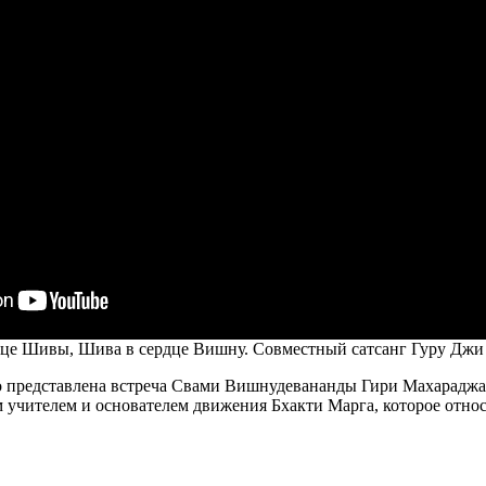
рдце Шивы, Шива в сердце Вишну. Совместный сатсанг Гуру Дж
о представлена встреча Свами Вишнудевананды Гири Махарадж
учителем и основателем движения Бхакти Марга, которое отно