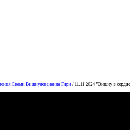
вления Свами Вишнудевананда Гири
/
11.11.2024 "Вишну в серд