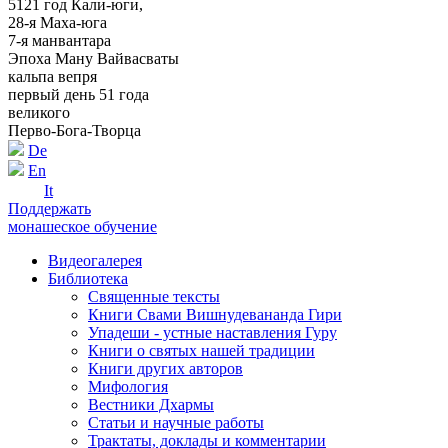
5121 год Кали-юги,
28-я Маха-юга
7-я манвантара
Эпоха Ману Вайвасваты
кальпа вепря
первый день 51 года
великого
Перво-Бога-Творца
De
En
It
Поддержать
монашеское обучение
Видеогалерея
Библиотека
Священные тексты
Книги Свами Вишнудевананда Гири
Упадеши - устные наставления Гуру
Книги о святых нашей традиции
Книги других авторов
Мифология
Вестники Дхармы
Статьи и научные работы
Трактаты, доклады и комментарии