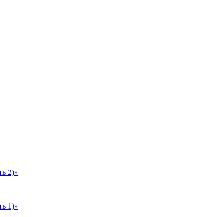
ь 2)»
ь 1)»