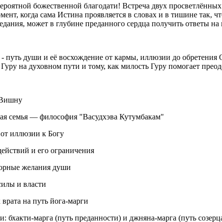
вероятной божественной благодати! Встреча двух просветлённых
ент, когда сама Истина проявляется в словах и в тишине так, ч
едания, может в глубине преданного сердца получить ответы на 
 - путь души и её восхождение от кармы, иллюзии до обретения
Гуру на духовном пути и тому, как милость Гуру помогает преод
 Вишну
нная семья — философия "Васудхэва Кутумбакам"
 от иллюзии к Богу
 действий и его ограничения
юзорные желания души
 силы и власти
к врата на путь йога-марги
ги: бхакти-марга (путь преданности) и джняна-марга (путь созер