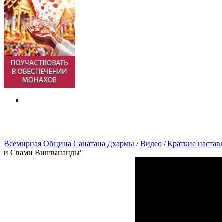
Всемирная Община Санатана Дхармы
/
Видео
/
Краткие наста
и Свами Вишвананды"