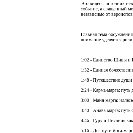
Это видео - источник не
событие, а священный мом
независимо от вероиспов
Главная тема обсуждения
внимание уделяется роли 
1:02 - Единство Шивы и
1:32 - Единая божестве
1:48 - Путешествие души
2:24 - Карма-марга: путь
3:00 - Майя-марга: илл
3:40 - Анава-марга: путь
4:46 - Гуру и Писания ка
5:16 - Два пути йога-мар