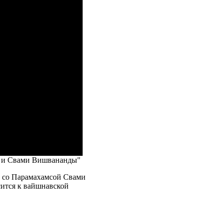
и и Свами Вишвананды"
а со Парамахамсой Свами
сится к вайшнавской