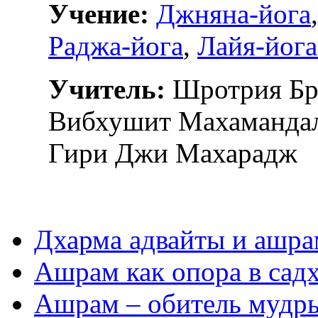
Учение:
Джняна-йога
Раджа-йога
,
Лайя-йога
Учитель:
Шротрия Бр
Вибхушит Махамандал
Гири Джи Махарадж
Дхарма адвайты и ашра
Ашрам как опора в сад
Ашрам – обитель мудр