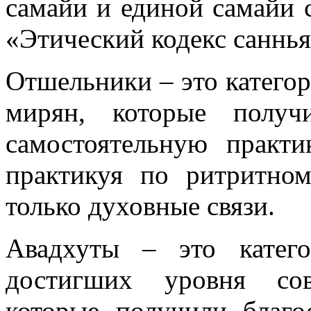
самайи и единой самайи 
«Этический кодекс саннья
Отшельники – это катего
мирян, которые получ
самостоятельную практ
практикуя по ритритно
только духовные связи.
Авадхуты – это катег
достигших уровня сов
которые получили благо