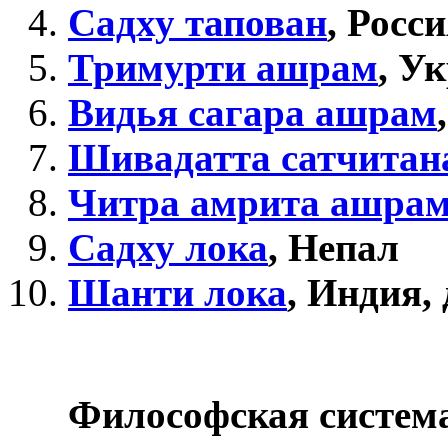
Садху тапован
, Росс
Тримурти ашрам
, У
Видья сагара ашрам
Шивадатта сатчитан
Читра амрита ашра
Садху лока
, Непал
Шанти лока
, Индия,
Философская систем