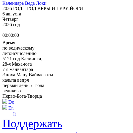
Календарь Веда Локи
2026 ГОД – ГОД ВЕРЫ И ГУРУ-ЙОГИ
6 августа
Четверг
2026 год
00:00:00
Время
по ведическому
летоисчислению
5121 год Кали-юги,
28-я Маха-юга
7-я манвантара
Эпоха Ману Вайвасваты
кальпа вепря
первый день 51 года
великого
Перво-Бога-Творца
De
En
It
Поддержать