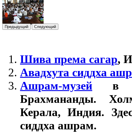
Предыдущий
Следующий
Шива према сагар
, 
Авадхута сиддха аш
Ашрам-музей
в ме
Брахмананды. Хо
Керала, Индия. Зде
сиддха ашрам.