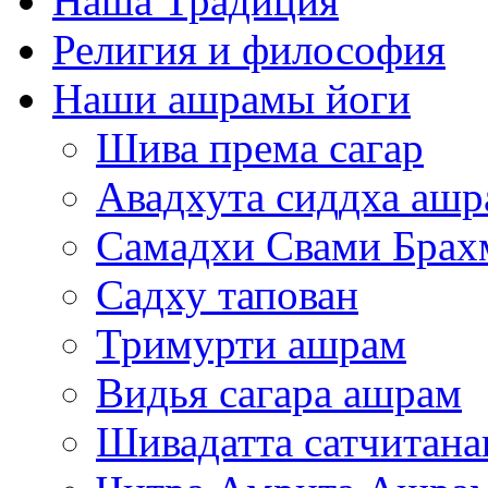
Наша Традиция
Религия и философия
Наши ашрамы йоги
Шива према сагар
Авадхута сиддха аш
Самадхи Свами Брах
Садху тапован
Тримурти ашрам
Видья сагара ашрам
Шивадатта сатчитан