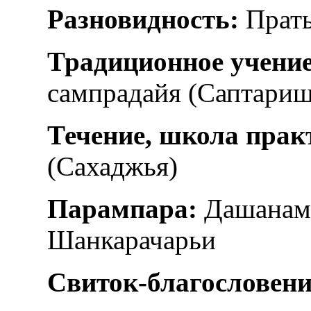
Разновидность:
Прать
Традиционное учение
сампрадайя (Саптариш
Течение, школа прак
(Сахаджья)
Парампара:
Дашанами
Шанкарачарьи
Свиток-благословен