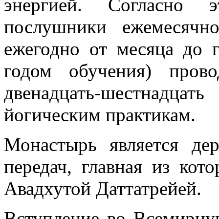
энергией. Согласно 
послушники ежемесячн
ежегодно от месяца до г
годом обучения) пров
двенадцать-шестнадцат
йогическим практикам.
Монастырь является де
передач, главная из ко
Авадхутой Даттатрейей.
Вступление во Всемирн