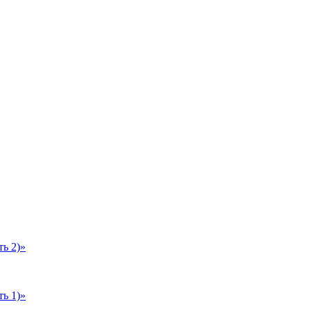
ь 2)»
ь 1)»