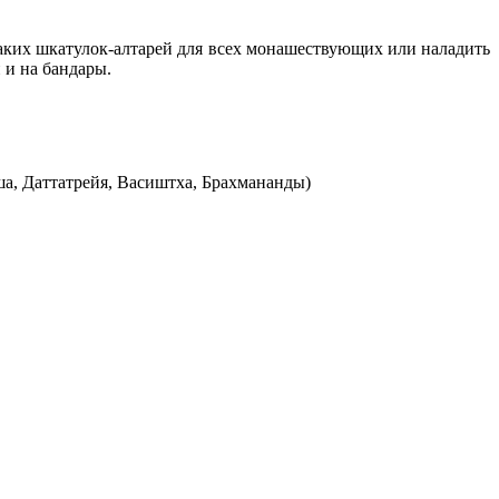
аких шкатулок-алтарей для всех монашествующих или наладить
 и на бандары.
а, Даттатрейя, Васиштха, Брахмананды)