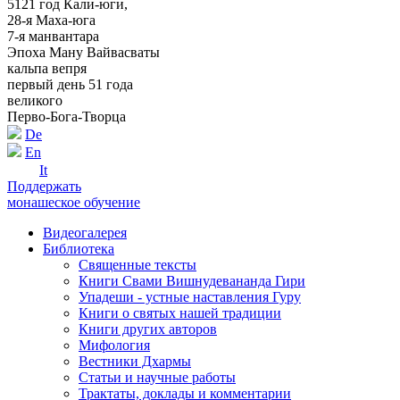
5121 год Кали-юги,
28-я Маха-юга
7-я манвантара
Эпоха Ману Вайвасваты
кальпа вепря
первый день 51 года
великого
Перво-Бога-Творца
De
En
It
Поддержать
монашеское обучение
Видеогалерея
Библиотека
Священные тексты
Книги Свами Вишнудевананда Гири
Упадеши - устные наставления Гуру
Книги о святых нашей традиции
Книги других авторов
Мифология
Вестники Дхармы
Статьи и научные работы
Трактаты, доклады и комментарии