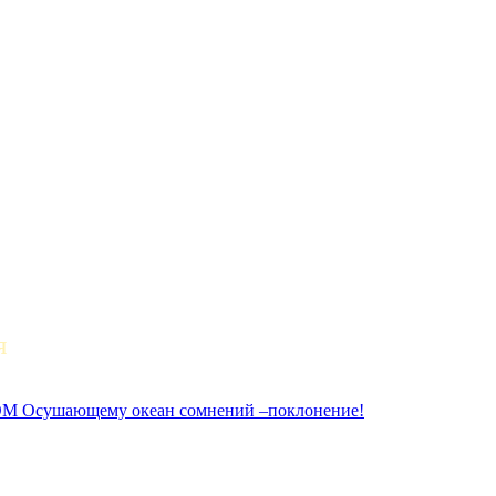
я
ушающему океан сомнений –поклонение!