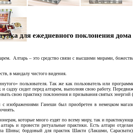
улка для ежедневного поклонения дома 
арем. Алтарь – это средство связи с высшими мирами, божества
еств, в мандалу чистого видения.
инутого» пользователя. Так же как пользователь или программ
 и садху сидит перед алтарем, выполняя свою работу. Передви
живать свою практику поклонения и призывания святых энергий (
и с изображениями Ганеши был приобретен в немецком магази
точнять.
онерам, которые много ездят по всему миру, так и практикующ
 алтарь и провести ритуальные практики. Есть алтари отделан
па Шивы; бордовый для практик Шакти (Лакшми, Сарасвати).