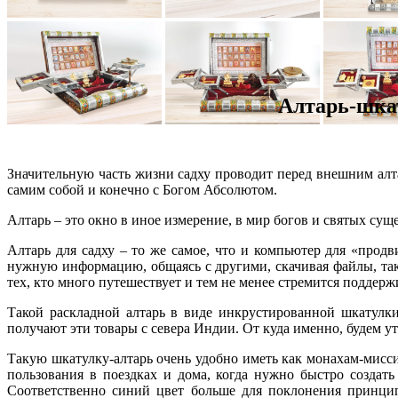
Алтарь-шкат
Значительную часть жизни садху проводит перед внешним алт
самим собой и конечно с Богом Абсолютом.
Алтарь – это окно в иное измерение, в мир богов и святых сущ
Алтарь для садху – то же самое, что и компьютер для «продв
нужную информацию, общаясь с другими, скачивая файлы, так
тех, кто много путешествует и тем не менее стремится поддер
Такой раскладной алтарь в виде инкрустированной шкатулк
получают эти товары с севера Индии. От куда именно, будем у
Такую шкатулку-алтарь очень удобно иметь как монахам-мисси
пользования в поездках и дома, когда нужно быстро создать
Соответственно синий цвет больше для поклонения принци