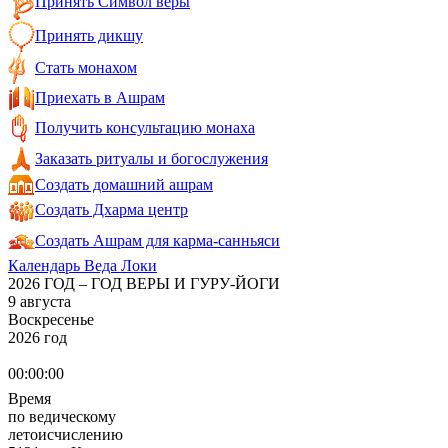
Принять Символ веры
Принять дикшу
Стать монахом
Приехать в Ашрам
Получить консультацию монаха
Заказать ритуалы и богослужения
Создать домашний ашрам
Создать Дхарма центр
Создать Ашрам для карма-санньяси
Календарь Веда Локи
2026 ГОД – ГОД ВЕРЫ И ГУРУ-ЙОГИ
9 августа
Воскресенье
2026 год
00:00:00
Время
по ведическому
летоисчислению