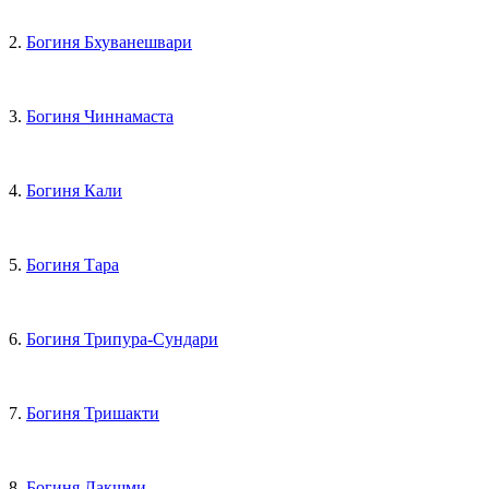
2.
Богиня Бхуванешвари
3.
Богиня Чиннамаста
4.
Богиня Кали
5.
Богиня Тара
6.
Богиня Трипура-Сундари
7.
Богиня Тришакти
8.
Богиня Лакшми