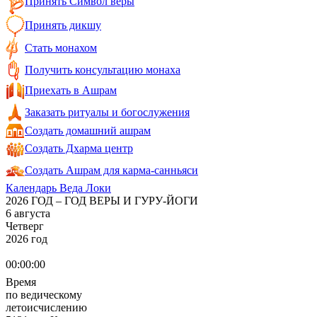
Принять Символ веры
Принять дикшу
Стать монахом
Получить консультацию монаха
Приехать в Ашрам
Заказать ритуалы и богослужения
Создать домашний ашрам
Создать Дхарма центр
Создать Ашрам для карма-санньяси
Календарь Веда Локи
2026 ГОД – ГОД ВЕРЫ И ГУРУ-ЙОГИ
6 августа
Четверг
2026 год
00:00:00
Время
по ведическому
летоисчислению