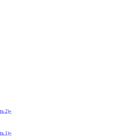
ь 2)»
ь 1)»