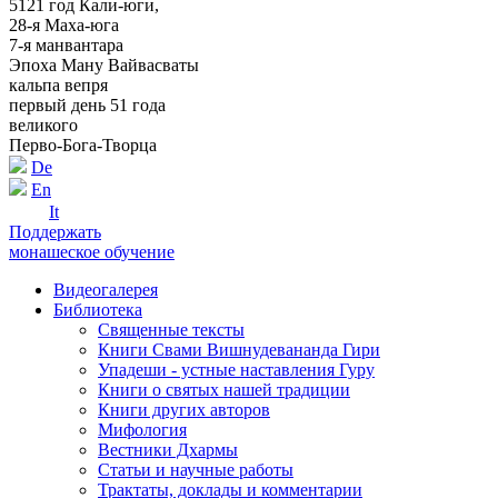
5121 год Кали-юги,
28-я Маха-юга
7-я манвантара
Эпоха Ману Вайвасваты
кальпа вепря
первый день 51 года
великого
Перво-Бога-Творца
De
En
It
Поддержать
монашеское обучение
Видеогалерея
Библиотека
Священные тексты
Книги Свами Вишнудевананда Гири
Упадеши - устные наставления Гуру
Книги о святых нашей традиции
Книги других авторов
Мифология
Вестники Дхармы
Статьи и научные работы
Трактаты, доклады и комментарии