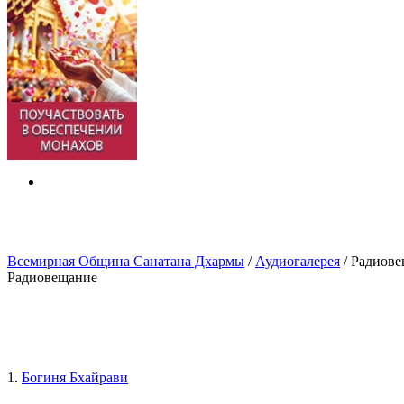
Всемирная Община Санатана Дхармы
/
Аудиогалерея
/
Радиове
Радиовещание
1.
Богиня Бхайрави