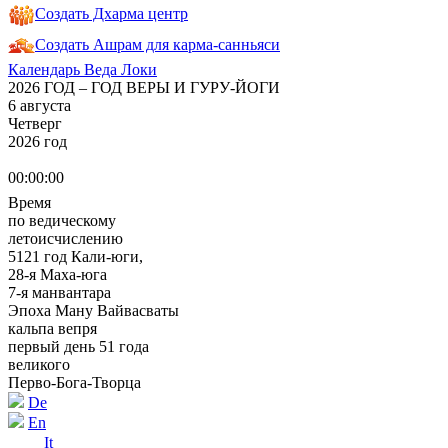
Создать Дхарма центр
Создать Ашрам для карма-санньяси
Календарь Веда Локи
2026 ГОД – ГОД ВЕРЫ И ГУРУ-ЙОГИ
6 августа
Четверг
2026 год
00:00:00
Время
по ведическому
летоисчислению
5121 год Кали-юги,
28-я Маха-юга
7-я манвантара
Эпоха Ману Вайвасваты
кальпа вепря
первый день 51 года
великого
Перво-Бога-Творца
De
En
It