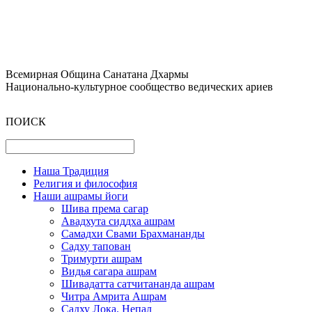
Всемирная Община Санатана Дхармы
Национально-культурное сообщество ведических ариев
ПОИСК
Наша Традиция
Религия и философия
Наши ашрамы йоги
Шива према сагар
Авадхута сиддха ашрам
Самадхи Свами Брахмананды
Садху тапован
Тримурти ашрам
Видья сагара ашрам
Шивадатта сатчитананда ашрам
Читра Амрита Ашрам
Садху Лока. Непал