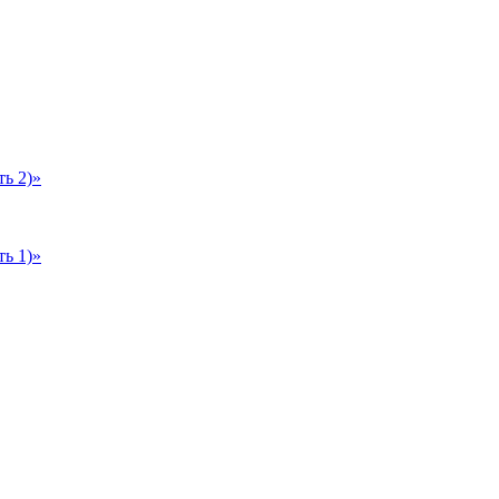
ь 2)»
ь 1)»