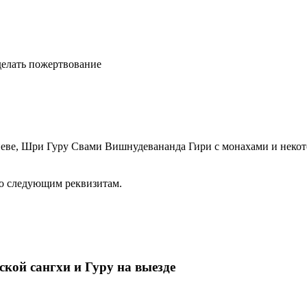
елать пожертвование
в Киеве, Шри Гуру Свами Вишнудевананда Гири с монахами и не
по следующим реквизитам.
кой сангхи и Гуру на выезде