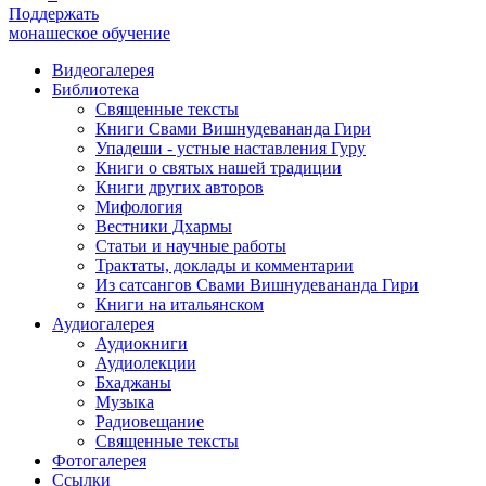
Поддержать
монашеское обучение
Видеогалерея
Библиотека
Священные тексты
Книги Свами Вишнудевананда Гири
Упадеши - устные наставления Гуру
Книги о святых нашей традиции
Книги других авторов
Мифология
Вестники Дхармы
Статьи и научные работы
Трактаты, доклады и комментарии
Из сатсангов Свами Вишнудевананда Гири
Книги на итальянском
Аудиогалерея
Аудиокниги
Аудиолекции
Бхаджаны
Музыка
Радиовещание
Священные тексты
Фотогалерея
Ссылки