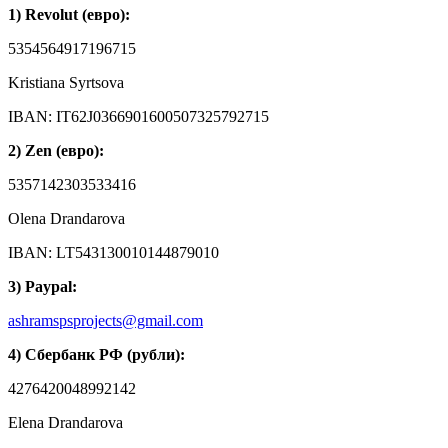
1) Revolut (евро):
5354564917196715
Kristiana Syrtsova
IBAN: IT62J0366901600507325792715
2) Zen
(евро):
5357142303533416
Olena Drandarova
IBAN: LT543130010144879010
3) Paypal:
ashramspsprojects@gmail.com
4) Сбербанк РФ (рубли):
4276420048992142
Elena Drandarova