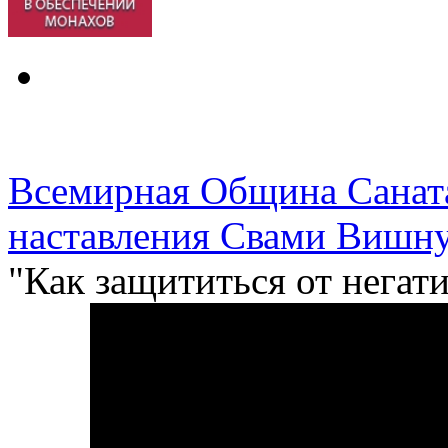
Всемирная Община Санат
наставления Свами Вишну
"Как защититься от негат