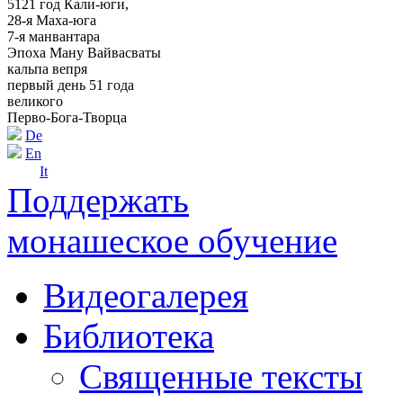
5121 год Кали-юги,
28-я Маха-юга
7-я манвантара
Эпоха Ману Вайвасваты
кальпа вепря
первый день 51 года
великого
Перво-Бога-Творца
De
En
It
Поддержать
монашеское обучение
Видеогалерея
Библиотека
Священные тексты