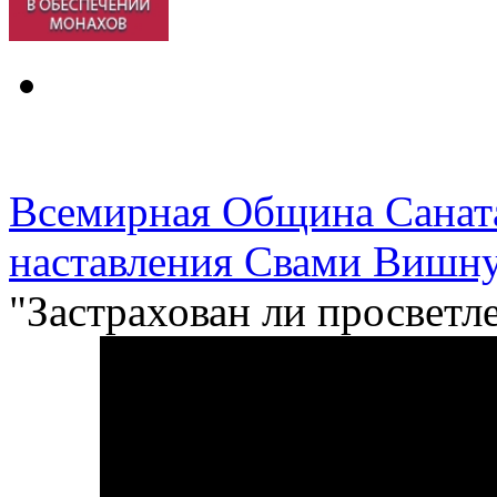
Всемирная Община Санат
наставления Свами Вишну
"Застрахован ли просветл