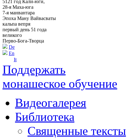
5121 год Кали-юги,
28-я Маха-юга
7-я манвантара
Эпоха Ману Вайвасваты
кальпа вепря
первый день 51 года
великого
Перво-Бога-Творца
De
En
It
Поддержать
монашеское обучение
Видеогалерея
Библиотека
Священные тексты