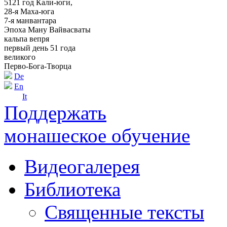
5121 год Кали-юги,
28-я Маха-юга
7-я манвантара
Эпоха Ману Вайвасваты
кальпа вепря
первый день 51 года
великого
Перво-Бога-Творца
De
En
It
Поддержать
монашеское обучение
Видеогалерея
Библиотека
Священные тексты