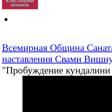
Всемирная Община Санат
наставления Свами Вишну
"Пробуждение кундалини 