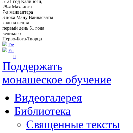
5121 год Кали-юги,
28-я Маха-юга
7-я манвантара
Эпоха Ману Вайвасваты
кальпа вепря
первый день 51 года
великого
Перво-Бога-Творца
De
En
It
Поддержать
монашеское обучение
Видеогалерея
Библиотека
Священные тексты