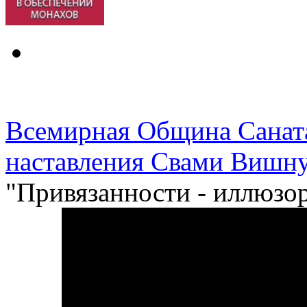
Всемирная Община Санат
наставления Свами Вишну
"Привязанности - иллюзо