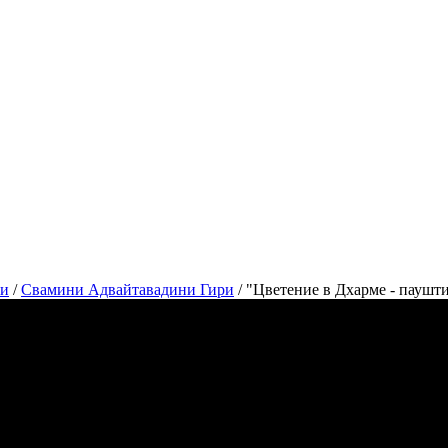
си
/
Свамини Адвайтавадини Гири
/
"Цветение в Дхарме - паушт