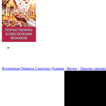
Всемирная Община Санатана Дхармы
/
Видео
/
Лекции саннья