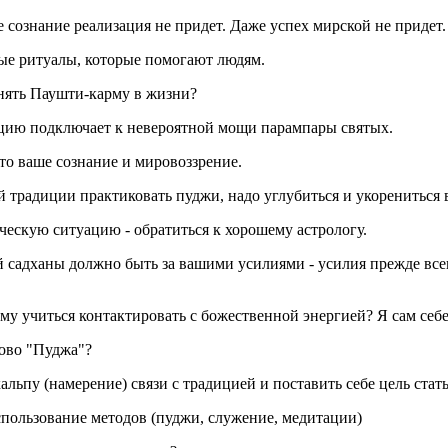
 сознание реализация не придет. Даже успех мирской не придет.
ые ритуалы, которые помогают людям.
нять Паушти-карму в жизни?
цию подключает к невероятной мощи парампары святых.
то ваше сознание и мировоззрение.
 традиции практиковать пуджи, надо углубиться и укорениться в
ескую ситуацию - обратиться к хорошему астрологу.
 садханы должно быть за вашими усилиями - усилия прежде все
 учиться контактировать с божественной энергией? Я сам себе м
ово "Пуджа"?
льпу (намерение) связи с традицией и поставить себе цель стат
ользование методов (пуджи, служение, медитации)