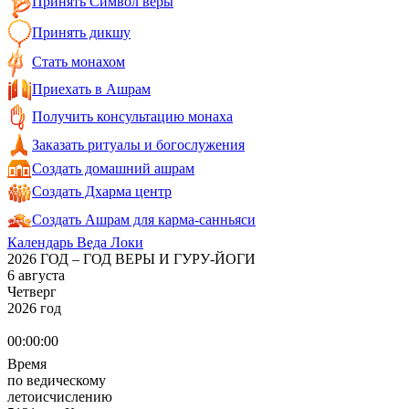
Принять Символ веры
Принять дикшу
Стать монахом
Приехать в Ашрам
Получить консультацию монаха
Заказать ритуалы и богослужения
Создать домашний ашрам
Создать Дхарма центр
Создать Ашрам для карма-санньяси
Календарь Веда Локи
2026 ГОД – ГОД ВЕРЫ И ГУРУ-ЙОГИ
6 августа
Четверг
2026 год
00:00:00
Время
по ведическому
летоисчислению