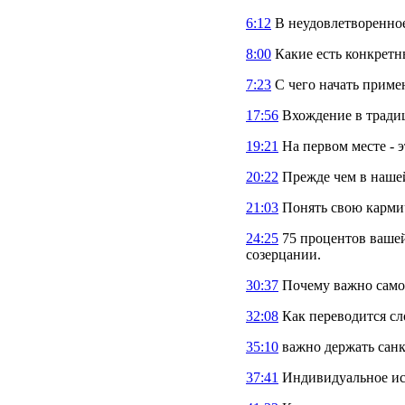
6:12
В неудовлетворенное
8:00
Какие есть конкретн
7:23
С чего начать приме
17:56
Вхождение в тради
19:21
На первом месте - э
20:22
Прежде чем в нашей
21:03
Понять свою кармич
24:25
75 процентов вашей
созерцании.
30:37
Почему важно самому
32:08
Как переводится сл
35:10
важно держать санка
37:41
Индивидуальное исп