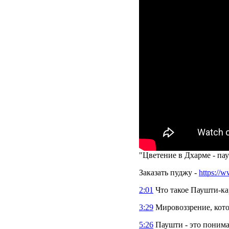
"Цветение в Дхарме - па
Заказать пуджу -
https://w
2:01
Что такое Паушти-ка
3:29
Мировоззрение, кото
5:26
Паушти - это понима