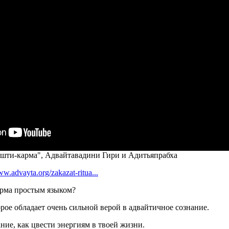
ушти-карма", Адвайтавадини Гири и Адитьяпрабха
ww.advayta.org/zakazat-ritua...
рма простым языком?
рое обладает очень сильной верой в адвайтичное сознание.
ние, как цвести энергиям в твоей жизни.