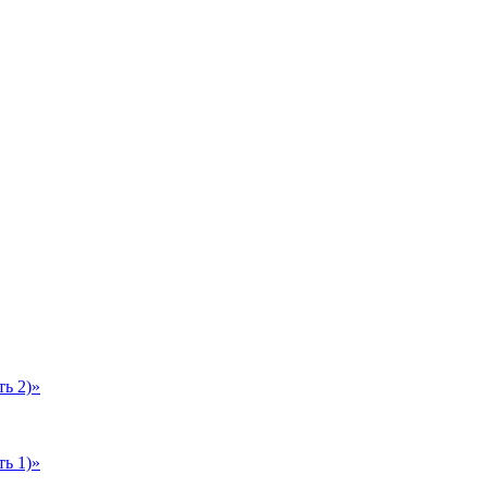
ь 2)»
ь 1)»