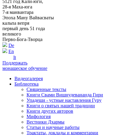
5121 год Кали-юги,
28-я Маха-юга
7-я манвантара
Эпоха Ману Вайвасваты
кальпа вепря
первый день 51 года
великого
Перво-Бога-Творца
De
En
It
Поддержать
монашеское обучение
Видеогалерея
Библиотека
Священные тексты
Книги Свами Вишнудевананда Гири
Упадеши - устные наставления Гуру
Книги о святых нашей традиции
Книги других авторов
Мифология
Вестники Дхармы
Статьи и научные работы
Трактаты, доклады и комментарии