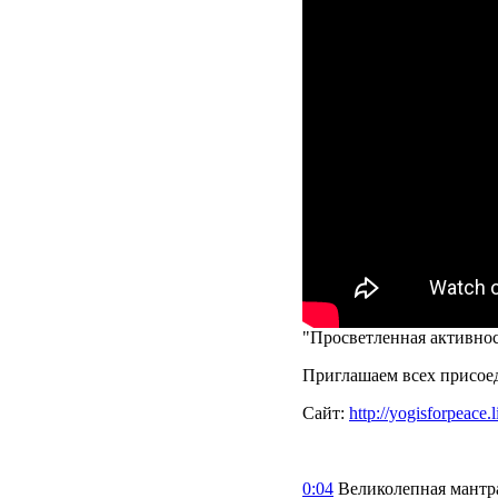
"Просветленная активно
Приглашаем всех присоед
Сайт:
http://yogisforpeace.l
0:04
Великолепная мантра