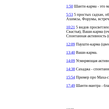
1:50
Шанти-карма - это м
5:53
5 простых садхан, о
Ахимсы, Форумы, встреч
10:21
5 видов просветлен
Свастья), Ваши-карма (о
Спонтанная активность (
12:09
Паушти-карма (цвест
13:40
Ваши-карма.
14:09
Усмиряющая активн
14:38
Сахаджа - спонтанн
15:54
Пример про Маха-с
17:49
Шанти-мантра - бла