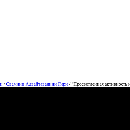
си
/
Свамини Адвайтавадини Гири
/
"Просветленная активность 