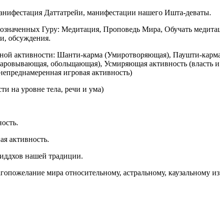
анифестация Даттатрейи, манифестации нашего Ишта-деваты.
бозначенных Гуру: Медитация, Проповедь Мира, Обучать медита
и, обсуждения.
ной активности: Шанти-карма (Умиротворяющая), Паушти-карм
чаровывающая, обольщающая), Усмиряющая активность (власть и
непреднамеренная игровая активность)
и на уровне тела, речи и ума)
ость.
ая активность.
иддхов нашей традиции.
гопожелание мира относительному, астральному, каузальному и