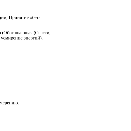
ции, Принятие обета
а (Обогащающая (Свасти,
 усмирение энергий),
змерению.