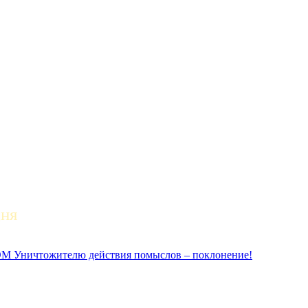
дня
ичтожителю действия помыслов – поклонение!