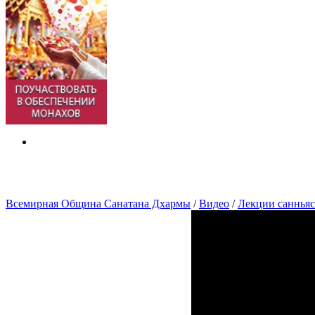
Всемирная Община Санатана Дхармы
/
Видео
/
Лекции саннья