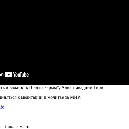
сть и важность Шанти-кармы", Адвайтавадини Гири
иняться к медитации и молитве за МИР!
ife
 "Лока самаста"