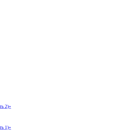
ь 2)»
ь 1)»