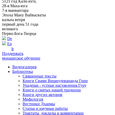
5121 год Кали-юги,
28-я Маха-юга
7-я манвантара
Эпоха Ману Вайвасваты
кальпа вепря
первый день 51 года
великого
Перво-Бога-Творца
De
En
It
Поддержать
монашеское обучение
Видеогалерея
Библиотека
Священные тексты
Книги Свами Вишнудевананда Гири
Упадеши - устные наставления Гуру
Книги о святых нашей традиции
Книги других авторов
Мифология
Вестники Дхармы
Статьи и научные работы
Трактаты, доклады и комментарии