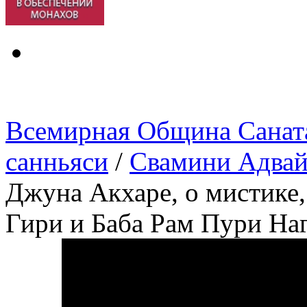
Всемирная Община Санат
санньяси
/
Свамини Адвай
Джуна Акхаре, о мистике,
Гири и Баба Рам Пури Наг