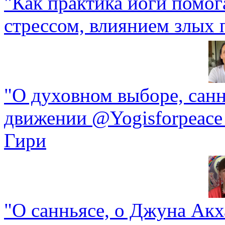
"Как практика йоги помог
стрессом, влиянием злых 
"О духовном выборе, санн
движении @Yogisforpeace
Гири
"О санньясе, о Джуна Акха