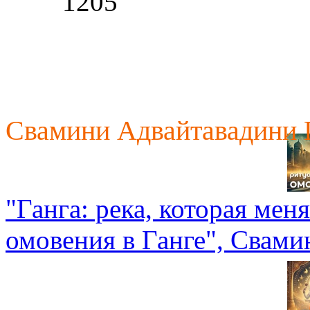
1205
Свамини Адвайтавадини 
"Ганга: река, которая мен
омовения в Ганге", Свам