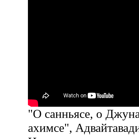
"О санньясе, о Джуна
ахимсе", Адвайтавад