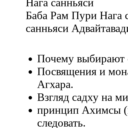
Нага санньяси
Баба Рам Пури Нага 
санньяси Адвайтавад
Почему выбирают 
Посвящения и мон
Агхара.
Взгляд садху на м
принцип Ахимсы (н
следовать.