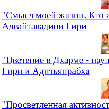
"Смысл моей жизни. Кто 
Адвайтавадини Гири
"Цветение в Дхарме - пау
Гири и Адитьяпрабха
"Просветленная активнос