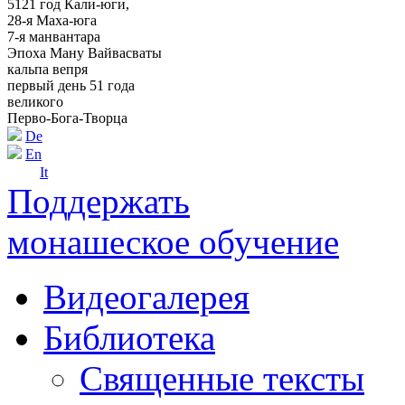
5121 год Кали-юги,
28-я Маха-юга
7-я манвантара
Эпоха Ману Вайвасваты
кальпа вепря
первый день 51 года
великого
Перво-Бога-Творца
De
En
It
Поддержать
монашеское обучение
Видеогалерея
Библиотека
Священные тексты