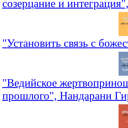
созерцание и интеграция"
"Установить связь с боже
"Ведийское жертвопринош
прошлого", Нандарани Ги