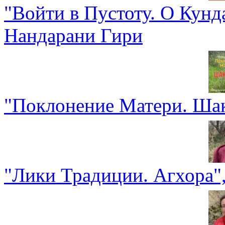
"Войти в Пустоту. О Кун
Нандарани Гири
"Поклонение Матери. Шак
"Лики Традиции. Агхора"