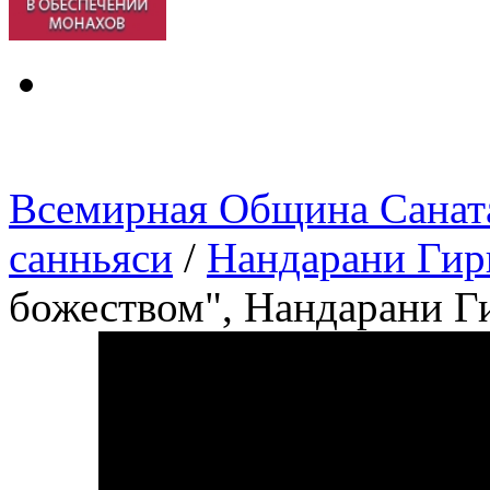
Всемирная Община Санат
санньяси
/
Нандарани Гир
божеством", Нандарани Г