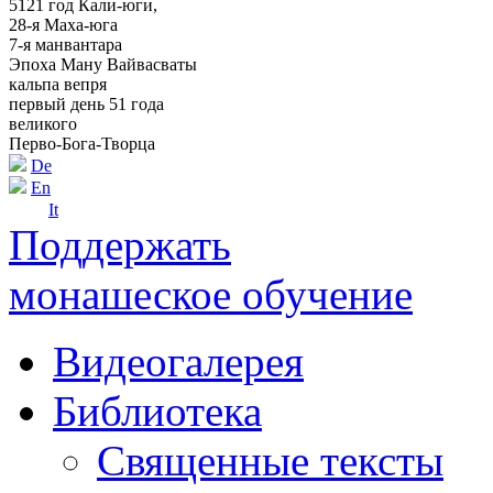
5121 год Кали-юги,
28-я Маха-юга
7-я манвантара
Эпоха Ману Вайвасваты
кальпа вепря
первый день 51 года
великого
Перво-Бога-Творца
De
En
It
Поддержать
монашеское обучение
Видеогалерея
Библиотека
Священные тексты