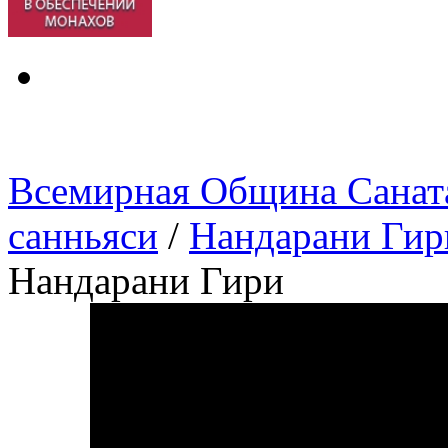
Всемирная Община Санат
санньяси
/
Нандарани Гир
Нандарани Гири