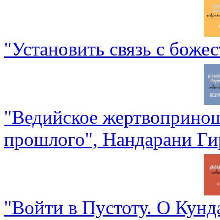
"Установить связь с боже
"Ведийское жертвопринош
прошлого", Нандарани Ги
"Войти в Пустоту. О Кун