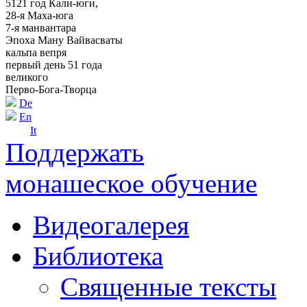
5121 год Кали-юги,
28-я Маха-юга
7-я манвантара
Эпоха Ману Вайвасваты
кальпа вепря
первый день 51 года
великого
Перво-Бога-Творца
De
En
It
Поддержать
монашеское обучение
Видеогалерея
Библиотека
Священные тексты