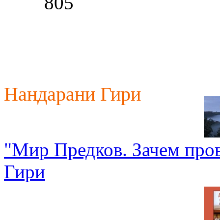
805
Нандарани Гири
"Мир Предков. Зачем про
Гири