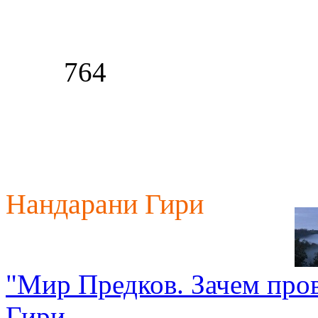
764
Нандарани Гири
"Мир Предков. Зачем про
Гири