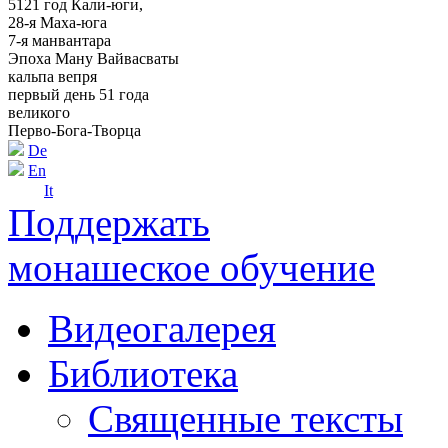
5121 год Кали-юги,
28-я Маха-юга
7-я манвантара
Эпоха Ману Вайвасваты
кальпа вепря
первый день 51 года
великого
Перво-Бога-Творца
De
En
It
Поддержать
монашеское обучение
Видеогалерея
Библиотека
Священные тексты