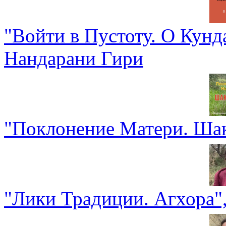
"Войти в Пустоту. О Кун
Нандарани Гири
"Поклонение Матери. Шак
"Лики Традиции. Агхора"