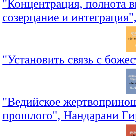
"Концентрация, полнота в
созерцание и интеграция"
"Установить связь с боже
"Ведийское жертвопринош
прошлого", Нандарани Ги