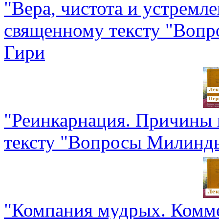
"Вера, чистота и устремл
священному тексту "Воп
Гири
"Реинкарнация. Причины 
тексту "Вопросы Милинд
"Компания мудрых. Комме