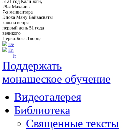
5121 год Кали-юги,
28-я Маха-юга
7-я манвантара
Эпоха Ману Вайвасваты
кальпа вепря
первый день 51 года
великого
Перво-Бога-Творца
De
En
It
Поддержать
монашеское обучение
Видеогалерея
Библиотека
Священные тексты