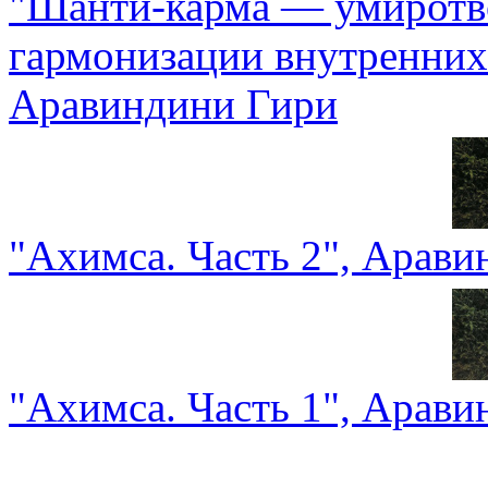
"Шанти-карма — умиротв
гармонизации внутренних
Аравиндини Гири
"Ахимса. Часть 2", Арав
"Ахимса. Часть 1", Арав