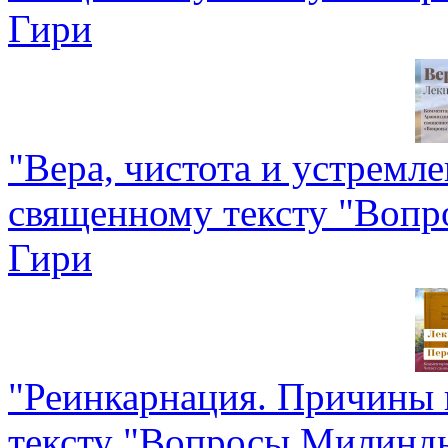
Гири
"Вера, чистота и устремл
священному тексту "Воп
Гири
"Реинкарнация. Причины 
тексту "Вопросы Милинд