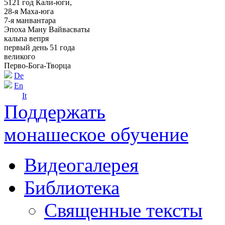
5121 год Кали-юги,
28-я Маха-юга
7-я манвантара
Эпоха Ману Вайвасваты
кальпа вепря
первый день 51 года
великого
Перво-Бога-Творца
De
En
It
Поддержать
монашеское обучение
Видеогалерея
Библиотека
Священные тексты