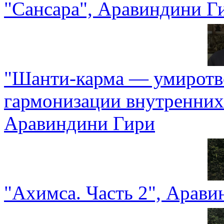
"Сансара", Аравиндини Г
"Шанти-карма — умиротв
гармонизации внутренних
Аравиндини Гири
"Ахимса. Часть 2", Арав