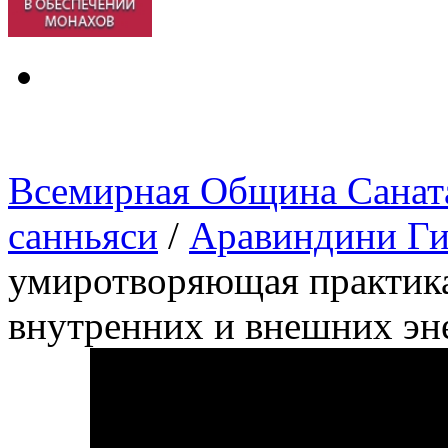
Всемирная Община Санат
санньяси
/
Аравиндини Г
умиротворяющая практика
внутренних и внешних эн