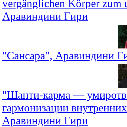
vergänglichen Körper zum u
Аравиндини Гири
"Сансара", Аравиндини Г
"Шанти-карма — умиротв
гармонизации внутренних
Аравиндини Гири