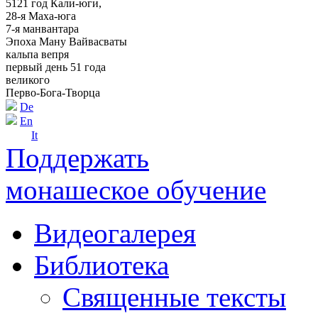
5121 год Кали-юги,
28-я Маха-юга
7-я манвантара
Эпоха Ману Вайвасваты
кальпа вепря
первый день 51 года
великого
Перво-Бога-Творца
De
En
It
Поддержать
монашеское обучение
Видеогалерея
Библиотека
Священные тексты