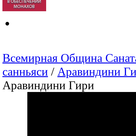
Всемирная Община Санат
санньяси
/
Аравиндини Г
Аравиндини Гири