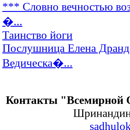
*** Словно вечностью воз
�...
Таинство йоги
Послушница Елена Дранда
Ведическа�...
Контакты "Всемирной 
Шринанди
sadhulo