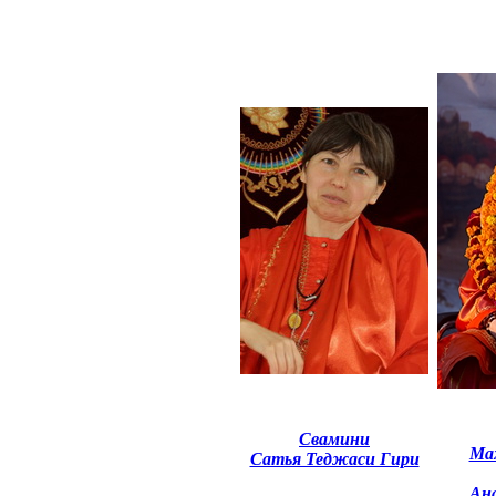
Свамини
Ма
Сатья Теджаси Гири
Ан