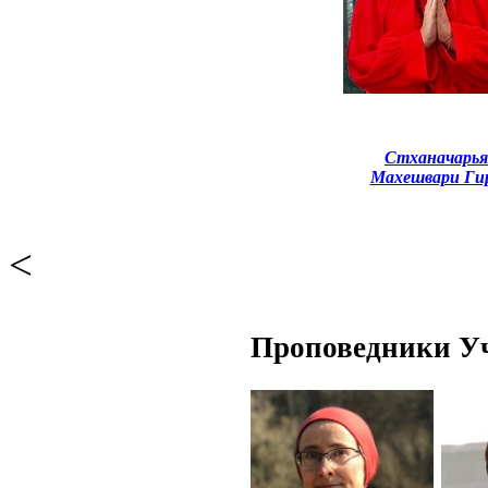
Стханачарья
Махешвари Ги
<
Проповедники У