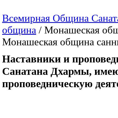
Всемирная Община Санат
община
/
Монашеская общ
Монашеская община санн
Наставники и пропове
Санатана Дхармы, имею
проповедническую деят