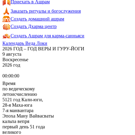
Приехать в Ашрам
Заказать ритуалы и богослужения
Создать домашний ашрам
Создать Дхарма центр
Создать Ашрам для карма-санньяси
Календарь Веда Локи
2026 ГОД – ГОД ВЕРЫ И ГУРУ-ЙОГИ
9 августа
Воскресенье
2026 год
00:00:00
Время
по ведическому
летоисчислению
5121 год Кали-юги,
28-я Маха-юга
7-я манвантара
Эпоха Ману Вайвасваты
кальпа вепря
первый день 51 года
великого