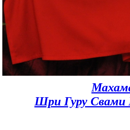
Махам
Шри Гуру Свами 