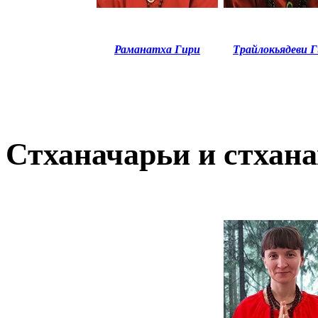
Раманатха Гири
Трайлокьядеви 
Стханачарьи и стхан