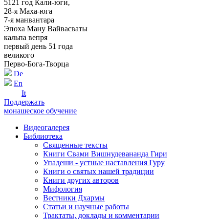
5121 год Кали-юги,
28-я Маха-юга
7-я манвантара
Эпоха Ману Вайвасваты
кальпа вепря
первый день 51 года
великого
Перво-Бога-Творца
De
En
It
Поддержать
монашеское обучение
Видеогалерея
Библиотека
Священные тексты
Книги Свами Вишнудевананда Гири
Упадеши - устные наставления Гуру
Книги о святых нашей традиции
Книги других авторов
Мифология
Вестники Дхармы
Статьи и научные работы
Трактаты, доклады и комментарии