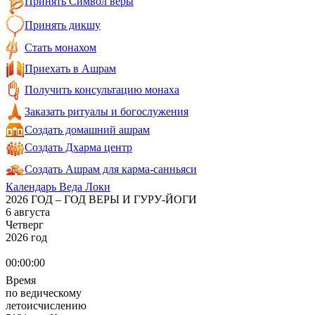
Принять Символ веры
Принять дикшу
Стать монахом
Приехать в Ашрам
Получить консультацию монаха
Заказать ритуалы и богослужения
Создать домашний ашрам
Создать Дхарма центр
Создать Ашрам для карма-санньяси
Календарь Веда Локи
2026 ГОД – ГОД ВЕРЫ И ГУРУ-ЙОГИ
6 августа
Четверг
2026 год
00:00:00
Время
по ведическому
летоисчислению