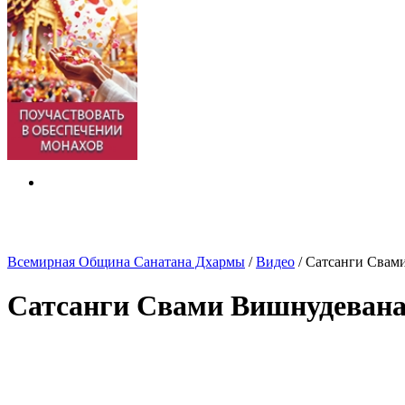
Всемирная Община Санатана Дхармы
/
Видео
/
Сатсанги Свам
Сатсанги Свами Вишнудевана