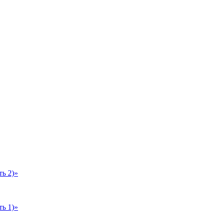
ь 2)»
ь 1)»