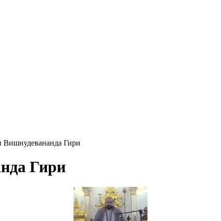
и Вишнудевананда Гири
нда Гири