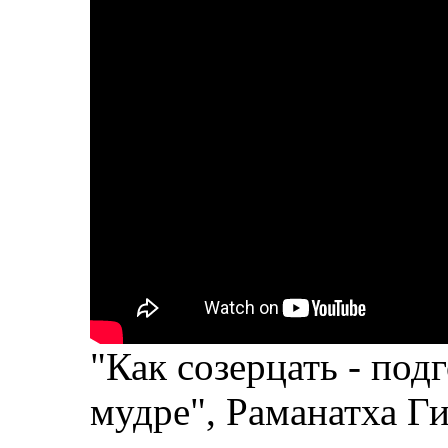
"Как созерцать - под
мудре", Раманатха Г