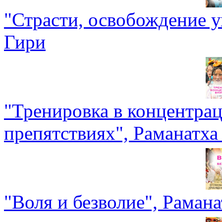
"Страсти, освобождение у
Гири
"Тренировка в концентрац
препятствиях", Раманатха
"Воля и безволие", Раман