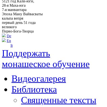
5121 год Кали-юги,
28-я Маха-юга
7-я манвантара
Эпоха Ману Вайвасваты
кальпа вепря
первый день 51 года
великого
Перво-Бога-Творца
De
En
It
Поддержать
монашеское обучение
Видеогалерея
Библиотека
Священные тексты