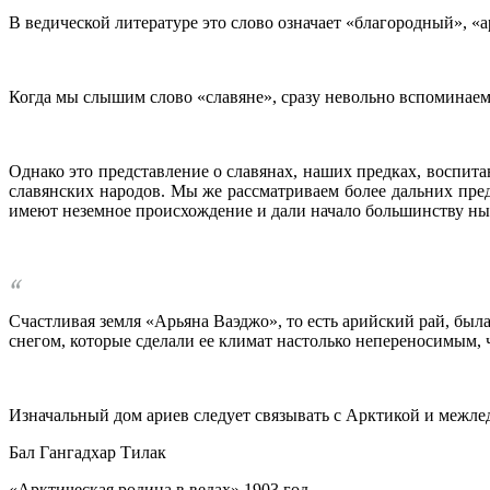
В ведической литературе это слово означает «благородный», «ар
Когда мы слышим слово «славяне», сразу невольно вспоминаем 
Однако это представление о славянах, наших предках, воспита
славянских народов. Мы же рассматриваем более дальних предк
имеют неземное происхождение и дали начало большинству ны
Счастливая земля «Арьяна Ваэджо», то есть арийский рай, был
снегом, которые сделали ее климат настолько непереносимым, ч
Изначальный дом ариев следует связывать с Арктикой и межл
Бал Гангадхар Тилак
«Арктическая родина в ведах» 1903 год