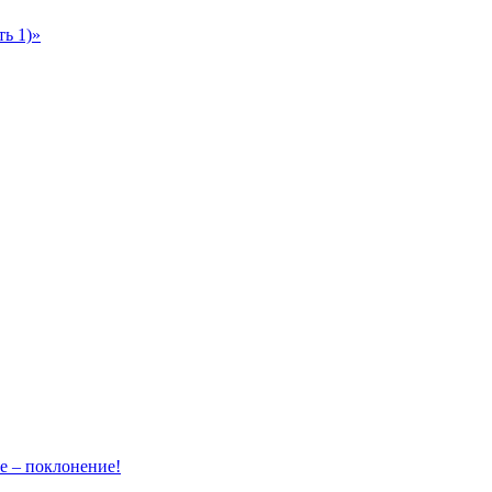
ь 1)»
– поклонение!