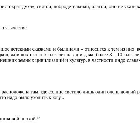
истократ духа», святой, добродетельный, благой, оно не указыва
о язычестве.
нное детскими сказками и былинами – относится к тем из них, к
ов, живших около 5 тыс. лет назад и даже более 8 – 10 тыс. л
нешних земных цивилизаций и культур, в частности индо-слава
а расположена там, где солнце светило лишь один очень долгий 
то надо было уходить к югу...
едниковой эпохой