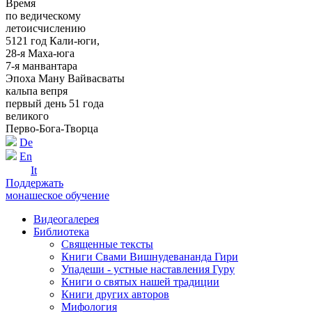
Время
по ведическому
летоисчислению
5121 год Кали-юги,
28-я Маха-юга
7-я манвантара
Эпоха Ману Вайвасваты
кальпа вепря
первый день 51 года
великого
Перво-Бога-Творца
De
En
It
Поддержать
монашеское обучение
Видеогалерея
Библиотека
Священные тексты
Книги Свами Вишнудевананда Гири
Упадеши - устные наставления Гуру
Книги о святых нашей традиции
Книги других авторов
Мифология