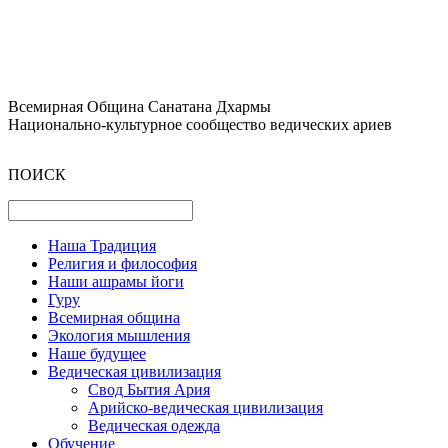
Всемирная Община Санатана Дхармы
Национально-культурное сообщество ведических ариев
ПОИСК
Наша Традиция
Религия и философия
Наши ашрамы йоги
Гуру
Всемирная община
Экология мышления
Наше будущее
Ведическая цивилизация
Свод Бытия Ария
Арийско-ведическая цивилизация
Ведическая одежда
Обучение