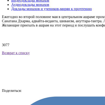
Видеодоклады монахов
Аудиодоклады монахов
Доклады монахов и учеников-мирян к прочтению
Ежегодно во второй половине мая в центральном ашраме прох
Санатана Дхарма, адвайта-веданта, шиваизм, ануттара-тантра
Желающие приехать в ашрам на этот период и послушать конфере
3077
Возврат к списку
Поделиться: