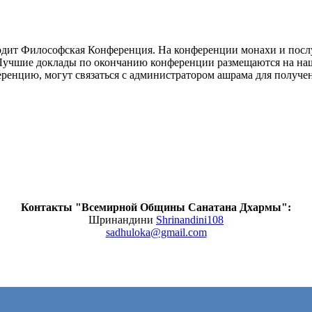
одит Философская Конференция. На конференции монахи и посл
. Лучшие доклады по окончанию конференции размещаются на наш
нцию, могут связаться с администратором ашрама для получения у
Контакты "Всемирной Общины Санатана Дхармы":
Шринандини
Shrinandini108
sadhuloka@gmail.com