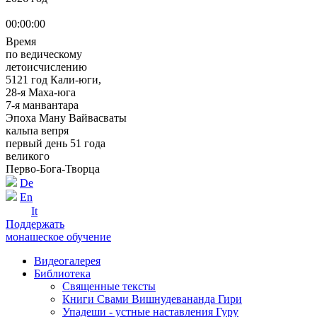
00:00:00
Время
по ведическому
летоисчислению
5121 год Кали-юги,
28-я Маха-юга
7-я манвантара
Эпоха Ману Вайвасваты
кальпа вепря
первый день 51 года
великого
Перво-Бога-Творца
De
En
It
Поддержать
монашеское обучение
Видеогалерея
Библиотека
Священные тексты
Книги Свами Вишнудевананда Гири
Упадеши - устные наставления Гуру