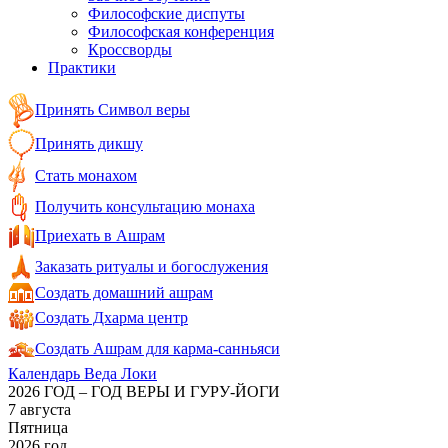
Философские диспуты
Философская конференция
Кроссворды
Практики
Принять Символ веры
Принять дикшу
Стать монахом
Получить консультацию монаха
Приехать в Ашрам
Заказать ритуалы и богослужения
Создать домашний ашрам
Создать Дхарма центр
Создать Ашрам для карма-санньяси
Календарь Веда Локи
2026 ГОД – ГОД ВЕРЫ И ГУРУ-ЙОГИ
7 августа
Пятница
2026 год