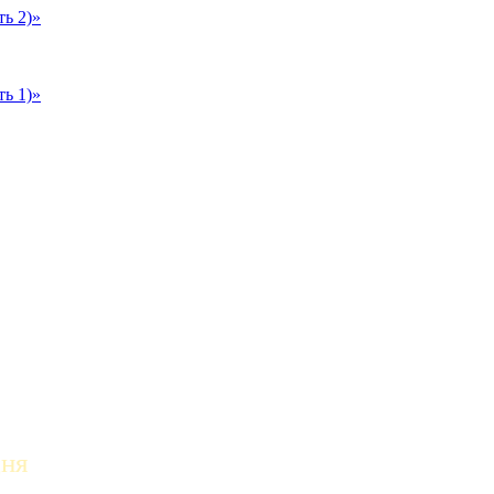
ь 2)»
ь 1)»
дня