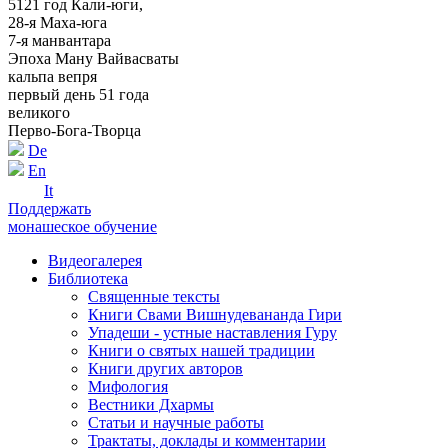
5121 год Кали-юги,
28-я Маха-юга
7-я манвантара
Эпоха Ману Вайвасваты
кальпа вепря
первый день 51 года
великого
Перво-Бога-Творца
De
En
It
Поддержать
монашеское обучение
Видеогалерея
Библиотека
Священные тексты
Книги Свами Вишнудевананда Гири
Упадеши - устные наставления Гуру
Книги о святых нашей традиции
Книги других авторов
Мифология
Вестники Дхармы
Статьи и научные работы
Трактаты, доклады и комментарии