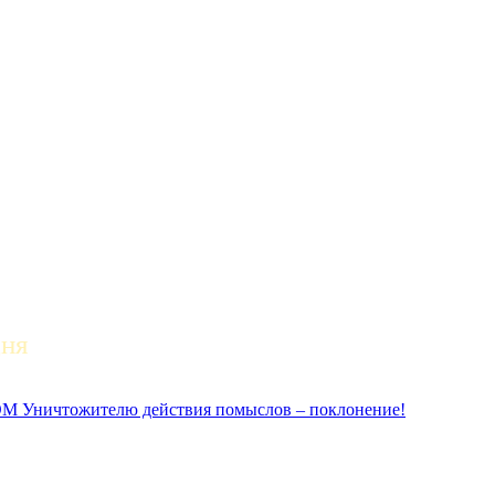
дня
ичтожителю действия помыслов – поклонение!