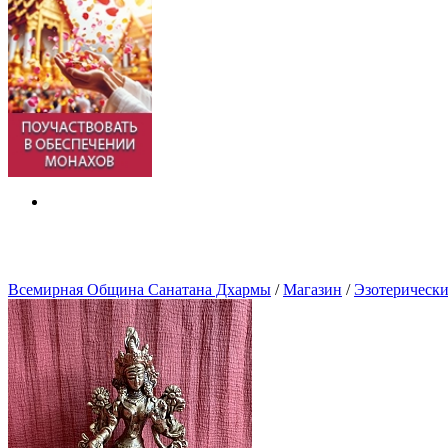
Всемирная Община Санатана Дхармы
/
Магазин
/
Эзотерически