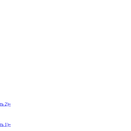
ь 2)»
ь 1)»