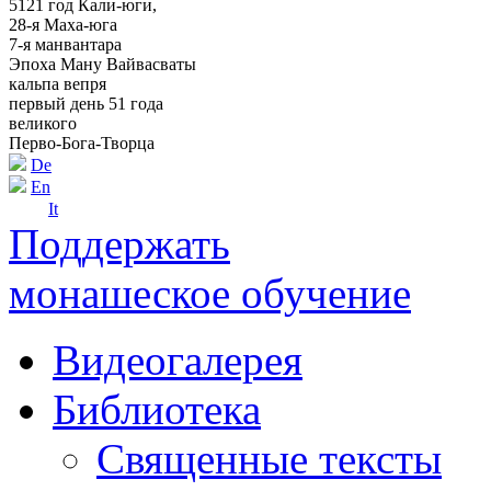
5121 год Кали-юги,
28-я Маха-юга
7-я манвантара
Эпоха Ману Вайвасваты
кальпа вепря
первый день 51 года
великого
Перво-Бога-Творца
De
En
It
Поддержать
монашеское обучение
Видеогалерея
Библиотека
Священные тексты