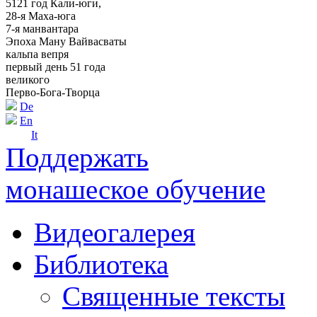
5121 год Кали-юги,
28-я Маха-юга
7-я манвантара
Эпоха Ману Вайвасваты
кальпа вепря
первый день 51 года
великого
Перво-Бога-Творца
De
En
It
Поддержать
монашеское обучение
Видеогалерея
Библиотека
Священные тексты