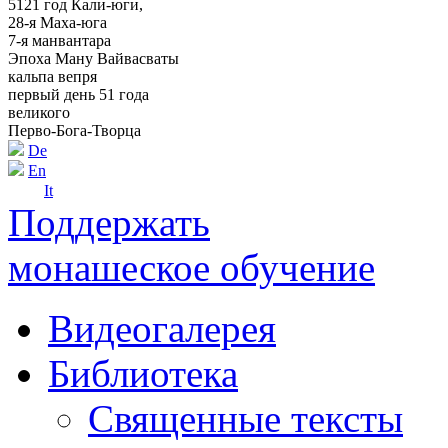
5121 год Кали-юги,
28-я Маха-юга
7-я манвантара
Эпоха Ману Вайвасваты
кальпа вепря
первый день 51 года
великого
Перво-Бога-Творца
De
En
It
Поддержать
монашеское обучение
Видеогалерея
Библиотека
Священные тексты