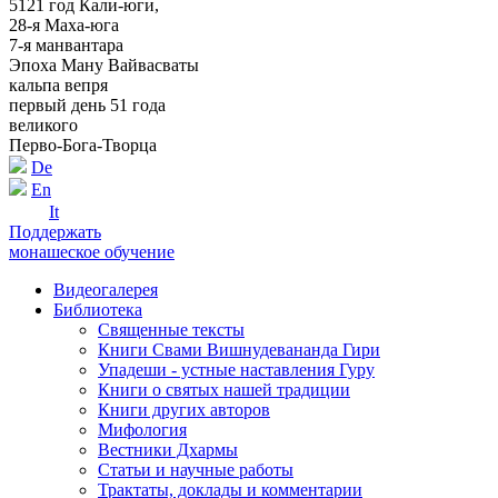
5121 год Кали-юги,
28-я Маха-юга
7-я манвантара
Эпоха Ману Вайвасваты
кальпа вепря
первый день 51 года
великого
Перво-Бога-Творца
De
En
It
Поддержать
монашеское обучение
Видеогалерея
Библиотека
Священные тексты
Книги Свами Вишнудевананда Гири
Упадеши - устные наставления Гуру
Книги о святых нашей традиции
Книги других авторов
Мифология
Вестники Дхармы
Статьи и научные работы
Трактаты, доклады и комментарии