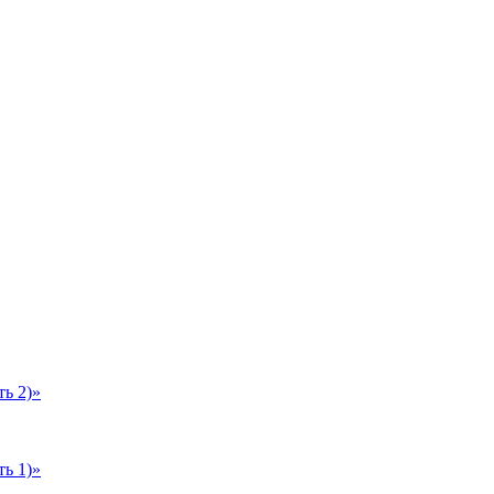
ь 2)»
ь 1)»