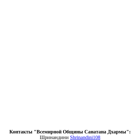
Контакты "Всемирной Общины Санатана Дхармы":
Шринандини
Shrinandini108