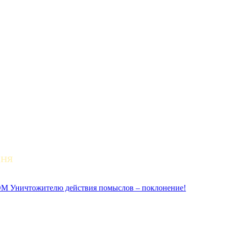
дня
ичтожителю действия помыслов – поклонение!