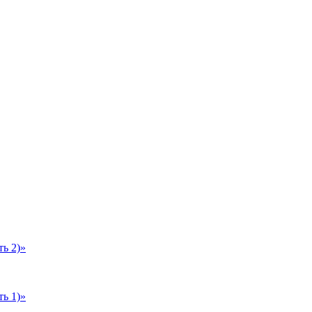
ь 2)»
ь 1)»