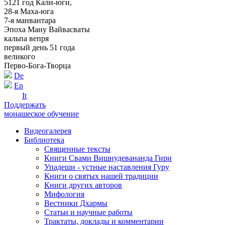
5121 год Кали-юги,
28-я Маха-юга
7-я манвантара
Эпоха Ману Вайвасваты
кальпа вепря
первый день 51 года
великого
Перво-Бога-Творца
De
En
It
Поддержать
монашеское обучение
Видеогалерея
Библиотека
Священные тексты
Книги Свами Вишнудевананда Гири
Упадеши - устные наставления Гуру
Книги о святых нашей традиции
Книги других авторов
Мифология
Вестники Дхармы
Статьи и научные работы
Трактаты, доклады и комментарии