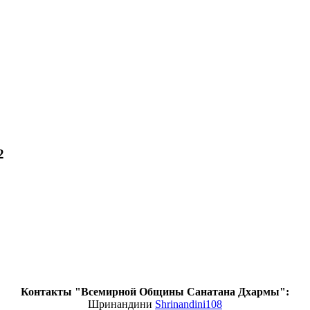
2
Контакты "Всемирной Общины Санатана Дхармы":
Шринандини
Shrinandini108