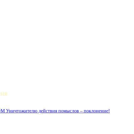
дня
ичтожителю действия помыслов – поклонение!