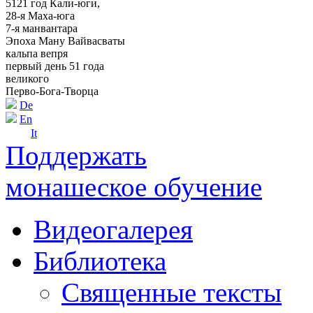
5121 год Кали-юги,
28-я Маха-юга
7-я манвантара
Эпоха Ману Вайвасваты
кальпа вепря
первый день 51 года
великого
Перво-Бога-Творца
De
En
It
Поддержать
монашеское обучение
Видеогалерея
Библиотека
Священные тексты