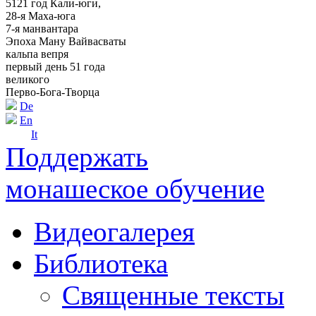
5121 год Кали-юги,
28-я Маха-юга
7-я манвантара
Эпоха Ману Вайвасваты
кальпа вепря
первый день 51 года
великого
Перво-Бога-Творца
De
En
It
Поддержать
монашеское обучение
Видеогалерея
Библиотека
Священные тексты