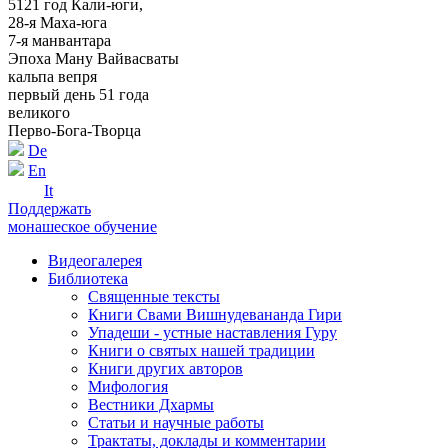
5121 год Кали-юги,
28-я Маха-юга
7-я манвантара
Эпоха Ману Вайвасваты
кальпа вепря
первый день 51 года
великого
Перво-Бога-Творца
De
En
It
Поддержать
монашеское обучение
Видеогалерея
Библиотека
Священные тексты
Книги Свами Вишнудевананда Гири
Упадеши - устные наставления Гуру
Книги о святых нашей традиции
Книги других авторов
Мифология
Вестники Дхармы
Статьи и научные работы
Трактаты, доклады и комментарии