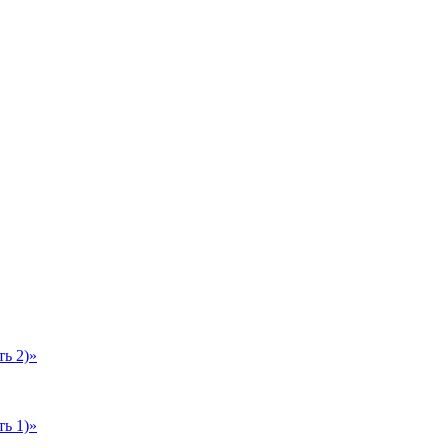
ь 2)»
ь 1)»