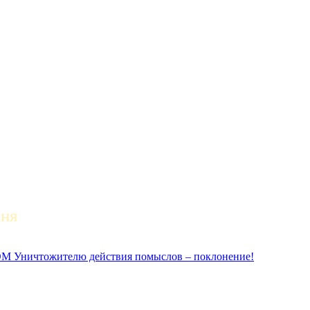
дня
ичтожителю действия помыслов – поклонение!