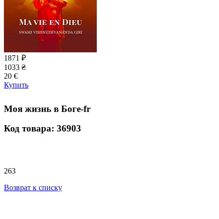
1871
₽
1033
₴
20
€
Купить
Моя жизнь в Боге-fr
Код товара: 36903
263
Возврат к списку