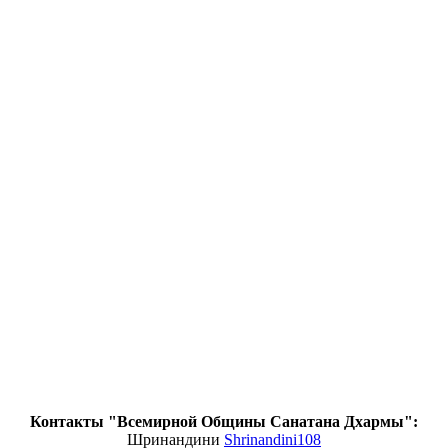
Контакты "Всемирной Общины Санатана Дхармы":
Шринандини
Shrinandini108