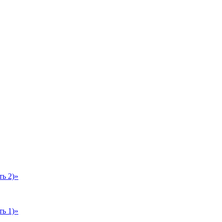
ь 2)»
ь 1)»