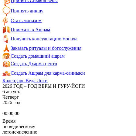
Принять Символ веры
Принять дикшу
Стать монахом
Приехать в Ашрам
Получить консультацию монаха
Заказать ритуалы и богослужения
Создать домашний ашрам
Создать Дхарма центр
Создать Ашрам для карма-санньяси
Календарь Веда Локи
2026 ГОД – ГОД ВЕРЫ И ГУРУ-ЙОГИ
6 августа
Четверг
2026 год
00:00:00
Время
по ведическому
летоисчислению