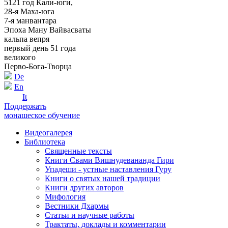
5121 год Кали-юги,
28-я Маха-юга
7-я манвантара
Эпоха Ману Вайвасваты
кальпа вепря
первый день 51 года
великого
Перво-Бога-Творца
De
En
It
Поддержать
монашеское обучение
Видеогалерея
Библиотека
Священные тексты
Книги Свами Вишнудевананда Гири
Упадеши - устные наставления Гуру
Книги о святых нашей традиции
Книги других авторов
Мифология
Вестники Дхармы
Статьи и научные работы
Трактаты, доклады и комментарии