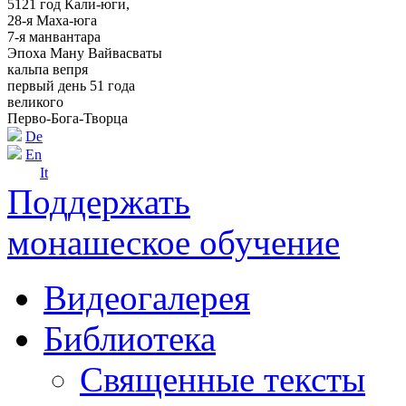
5121 год Кали-юги,
28-я Маха-юга
7-я манвантара
Эпоха Ману Вайвасваты
кальпа вепря
первый день 51 года
великого
Перво-Бога-Творца
De
En
It
Поддержать
монашеское обучение
Видеогалерея
Библиотека
Священные тексты