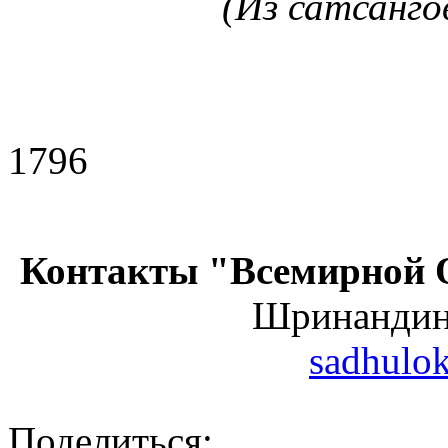
(Из сатсанго
1796
Контакты "Всемирной 
Шринанди
sadhulo
Поделиться: