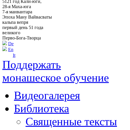
5121 год Кали-юги,
28-я Маха-юга
7-я манвантара
Эпоха Ману Вайвасваты
кальпа вепря
первый день 51 года
великого
Перво-Бога-Творца
De
En
It
Поддержать
монашеское обучение
Видеогалерея
Библиотека
Священные тексты