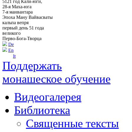
5121 год Кали-юги,
28-я Маха-юга
7-я манвантара
Эпоха Ману Вайвасваты
кальпа вепря
первый день 51 года
великого
Перво-Бога-Творца
De
En
It
Поддержать
монашеское обучение
Видеогалерея
Библиотека
Священные тексты