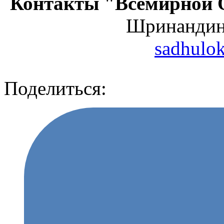
Контакты "Всемирной 
Шринанди
sadhulo
Поделиться: