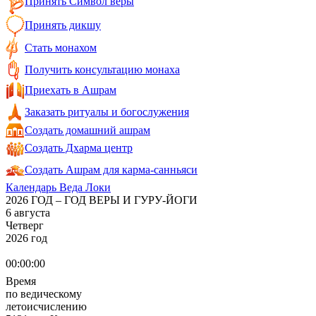
Принять Символ веры
Принять дикшу
Стать монахом
Получить консультацию монаха
Приехать в Ашрам
Заказать ритуалы и богослужения
Создать домашний ашрам
Создать Дхарма центр
Создать Ашрам для карма-санньяси
Календарь Веда Локи
2026 ГОД – ГОД ВЕРЫ И ГУРУ-ЙОГИ
6 августа
Четверг
2026 год
00:00:00
Время
по ведическому
летоисчислению