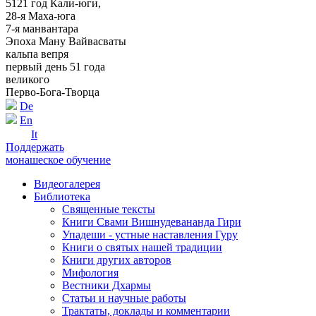
5121 год Кали-юги,
28-я Маха-юга
7-я манвантара
Эпоха Ману Вайвасваты
кальпа вепря
первый день 51 года
великого
Перво-Бога-Творца
De
En
It
Поддержать
монашеское обучение
Видеогалерея
Библиотека
Священные тексты
Книги Свами Вишнудевананда Гири
Упадеши - устные наставления Гуру
Книги о святых нашей традиции
Книги других авторов
Мифология
Вестники Дхармы
Статьи и научные работы
Трактаты, доклады и комментарии