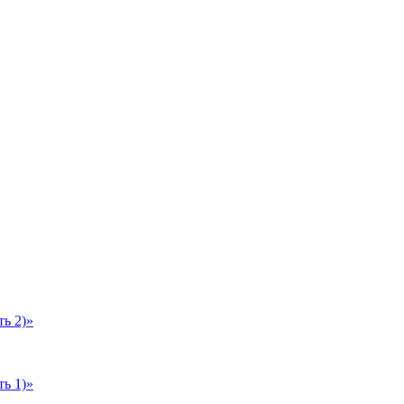
ь 2)»
ь 1)»