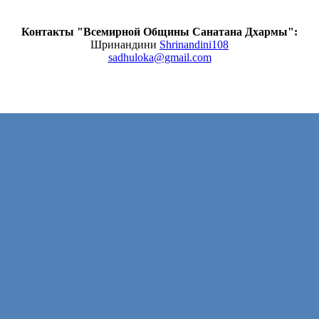
Контакты "Всемирной Общины Санатана Дхармы":
Шринандини
Shrinandini108
sadhuloka@gmail.com