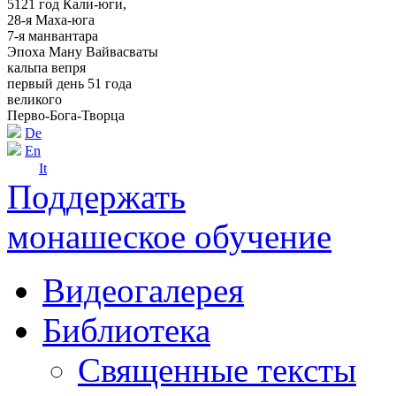
5121 год Кали-юги,
28-я Маха-юга
7-я манвантара
Эпоха Ману Вайвасваты
кальпа вепря
первый день 51 года
великого
Перво-Бога-Творца
De
En
It
Поддержать
монашеское обучение
Видеогалерея
Библиотека
Священные тексты