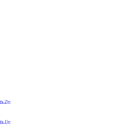
ь 2)»
ь 1)»