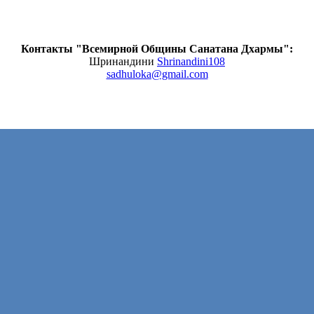
Контакты "Всемирной Общины Санатана Дхармы":
Шринандини
Shrinandini108
sadhuloka@gmail.com