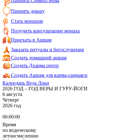
Принять Символ веры
Принять дикшу
Стать монахом
Получить консультацию монаха
Приехать в Ашрам
Заказать ритуалы и богослужения
Создать домашний ашрам
Создать Дхарма центр
Создать Ашрам для карма-санньяси
Календарь Веда Локи
2026 ГОД – ГОД ВЕРЫ И ГУРУ-ЙОГИ
6 августа
Четверг
2026 год
00:00:00
Время
по ведическому
летоисчислению