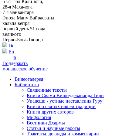
5121 год Кали-юги,
28-я Маха-юга
7-я манвантара
Эпоха Ману Вайвасваты
кальпа вепря
первый день 51 года
великого
Перво-Бога-Творца
De
En
It
Поддержать
монашеское обучение
Видеогалерея
Библиотека
Священные тексты
Книги Свами Вишнудевананда Гири
Упадеши - устные наставления Гуру
Книги о святых нашей традиции
Книги других авторов
Мифология
Вестники Дхармы
Статьи и научные работы
Трактаты, доклады и комментарии