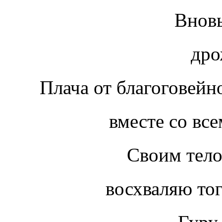
Вновь
дрожа 
Плача от благоговейн
вместе со всеми
Своим тело
восхваляю того 
Гуру 