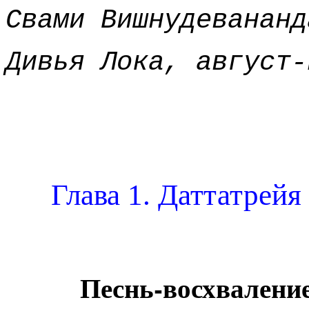
Свами Вишнудевананд
Дивья Лока, август-
Глава 1. Даттатрейя
Песнь-восхвалени