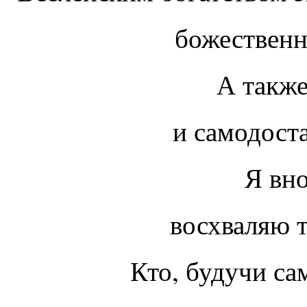
божественным 
А такж
и самодостато
Я вно
восхваляю тог
Кто, будучи с