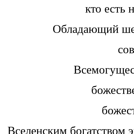
кто есть наи
Обладающий ше
совер
Всемогущес
божественно
божественно
Вселенским богатством э