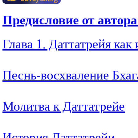
Предисловие от автора
Глава 1. Даттатрейя как
Песнь-восхваление Бхаг
Молитва к Даттатрейе
История Даттатрейи