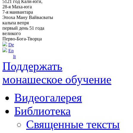
5121 год Кали-юги,
28-я Маха-юга
7-я манвантара
Эпоха Ману Вайвасваты
кальпа вепря
первый день 51 года
великого
Перво-Бога-Творца
De
En
It
Поддержать
монашеское обучение
Видеогалерея
Библиотека
Священные тексты