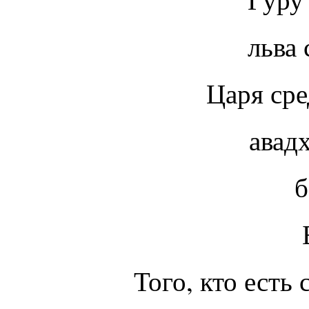
льва сре
Царя сре
авадхуто
бога ср
Бхагавана
Того, кто есть