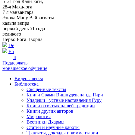
5121 год Кали-юги,
28-я Маха-юга
7-я манвантара
Эпоха Ману Вайвасваты
кальпа вепря
первый день 51 года
великого
Перво-Бога-Творца
De
En
It
Поддержать
монашеское обучение
Видеогалерея
Библиотека
Священные тексты
Книги Свами Вишнудевананда Гири
Упадеши - устные наставления Гуру
Книги о святых нашей традиции
Книги других авторов
Мифология
Вестники Дхармы
Статьи и научные работы
Трактаты, доклады и комментарии