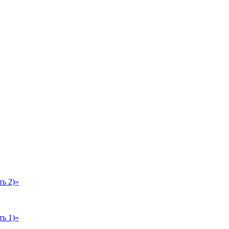
ь 2)»
ь 1)»