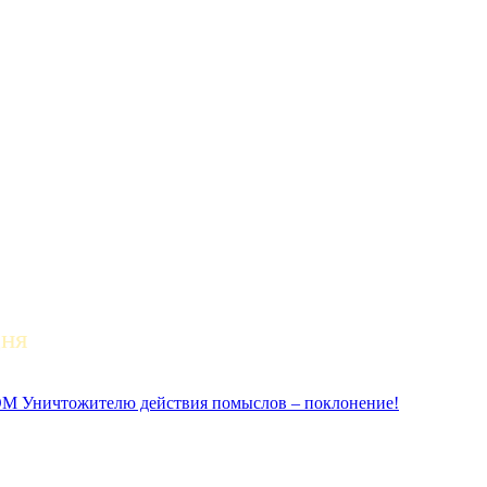
дня
ичтожителю действия помыслов – поклонение!