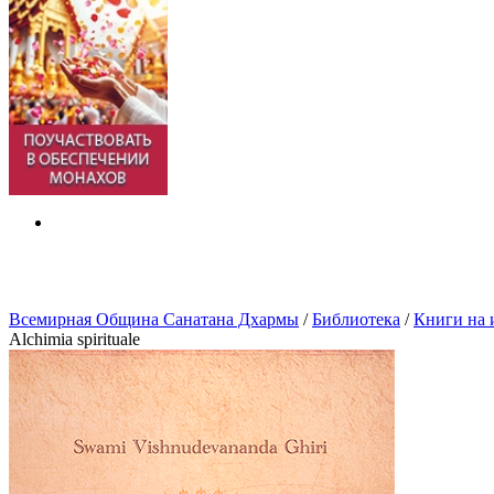
Всемирная Община Санатана Дхармы
/
Библиотека
/
Книги на 
Alchimia spirituale