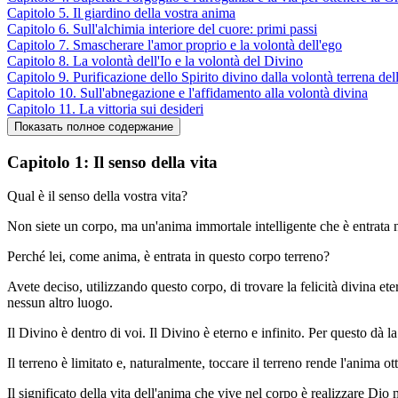
Capitolo 5. Il giardino della vostra anima
Capitolo 6. Sull'alchimia interiore del cuore: primi passi
Capitolo 7. Smascherare l'amor proprio e la volontà dell'ego
Capitolo 8. La volontà dell'Io e la volontà del Divino
Capitolo 9. Purificazione dello Spirito divino dalla volontà terrena del
Capitolo 10. Sull'abnegazione e l'affidamento alla volontà divina
Capitolo 11. La vittoria sui desideri
Capitolo 1: Il senso della vita
Qual è il senso della vostra vita?
Non siete un corpo, ma un'anima immortale intelligente che è entrata ne
Perché lei, come anima, è entrata in questo corpo terreno?
Avete deciso, utilizzando questo corpo, di trovare la felicità divina ete
nessun altro luogo.
Il Divino è dentro di voi. Il Divino è eterno e infinito. Per questo dà la
Il terreno è limitato e, naturalmente, toccare il terreno rende l'anima ot
Il significato della vita dell'anima che vive nel corpo è realizzare Dio 