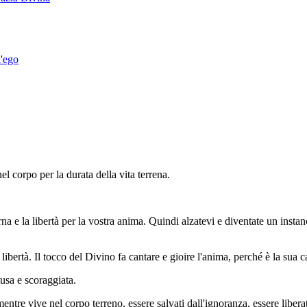
l'ego
l corpo per la durata della vita terrena.
rna e la libertà per la vostra anima. Quindi alzatevi e diventate un insta
 libertà. Il tocco del Divino fa cantare e gioire l'anima, perché è la sua c
tusa e scoraggiata.
mentre vive nel corpo terreno, essere salvati dall'ignoranza, essere liberat