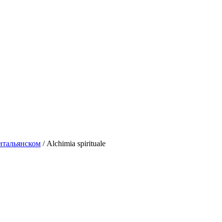
итальянском
/
Alchimia spirituale