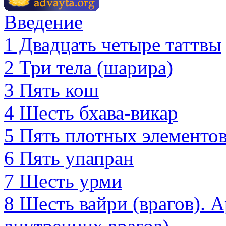
Введение
1 Двадцать четыре таттвы
2 Три тела (шарира)
3 Пять кош
4 Шесть бхава-викар
5 Пять плотных элементо
6 Пять упапран
7 Шесть урми
8 Шесть вайри (врагов). 