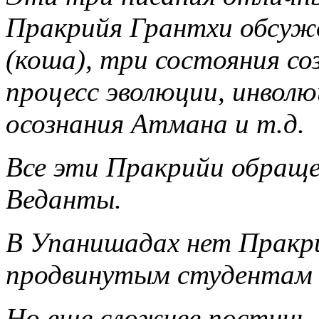
Пракрийя Грантхи обсуж
(коша), три состояния соз
процесс эволюции, инволю
осознания Атмана и т.д.
Все эти Пракрийи обращ
Веданты.
В Упанишадах нет Пракр
продвинутым студентам
Но еще сложнее постичь