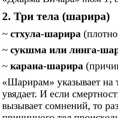
2. Три тела (шарира)
~
стхула-шарира
(плотно
~
сукшма или линга-ша
~
карана-шарира
(причин
«Шарирам» указывает на т
увядает. И если смертност
вызывает сомнений, то ра
причинного тел происход