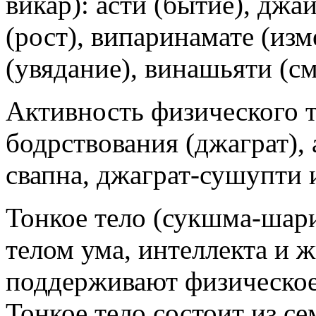
викар): асти (бытие), джа
(рост), випаринамате (из
(увядание), винашьяти (см
Активность физического т
бодрствования (джаграт), 
свапна, джаграт-сушупти 
Тонкое тело (сукшма-шари
телом ума, интеллекта и 
поддерживают физическое
Тонкое тело состоит из с