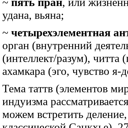
~
пять пран
, или жизненн
удана, вьяна;
~
четырехэлементная ан
орган (внутренний деятель
(интеллект/разум), читта 
ахамкара (эго, чувство я-д
Тема таттв (элементов ми
индуизма рассматривается
можем встретить деление, 
классической Санкхье), 27