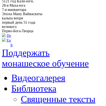
5121 год Кали-юги,
28-я Маха-юга
7-я манвантара
Эпоха Ману Вайвасваты
кальпа вепря
первый день 51 года
великого
Перво-Бога-Творца
De
En
It
Поддержать
монашеское обучение
Видеогалерея
Библиотека
Священные тексты