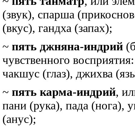
~
пять танматр
, или эле
(звук), спарша (прикоснов
(вкус), гандха (запах);
~
пять джняна-индрий
(б
чувственного восприятия: 
чакшус (глаз), джихва (язы
~
пять карма-индрий
, и
пани (рука), пада (нога), 
(анус);