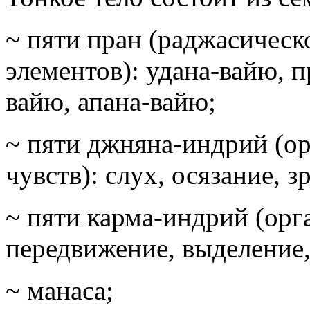
~ пяти пран (раджасичес
элементов): удана-вайю, п
вайю, апана-вайю;
~ пяти джняна-индрий (ор
чувств): слух, осязание, з
~ пяти карма-индрий (орга
передвижение, выделение
~ манаса;