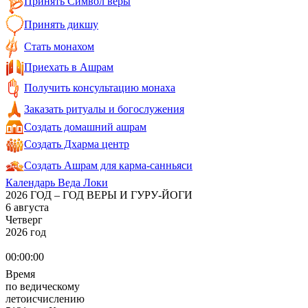
Принять Символ веры
Принять дикшу
Стать монахом
Приехать в Ашрам
Получить консультацию монаха
Заказать ритуалы и богослужения
Создать домашний ашрам
Создать Дхарма центр
Создать Ашрам для карма-санньяси
Календарь Веда Локи
2026 ГОД – ГОД ВЕРЫ И ГУРУ-ЙОГИ
6 августа
Четверг
2026 год
00:00:00
Время
по ведическому
летоисчислению