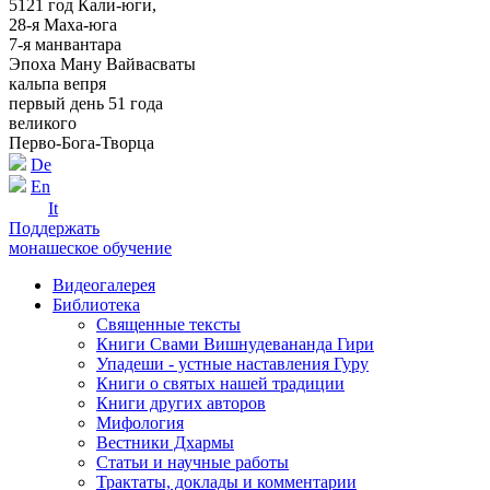
5121 год Кали-юги,
28-я Маха-юга
7-я манвантара
Эпоха Ману Вайвасваты
кальпа вепря
первый день 51 года
великого
Перво-Бога-Творца
De
En
It
Поддержать
монашеское обучение
Видеогалерея
Библиотека
Священные тексты
Книги Свами Вишнудевананда Гири
Упадеши - устные наставления Гуру
Книги о святых нашей традиции
Книги других авторов
Мифология
Вестники Дхармы
Статьи и научные работы
Трактаты, доклады и комментарии