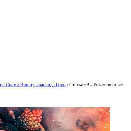
гов Свами Вишнудевананда Гири
/
Статья «Вы божественны»