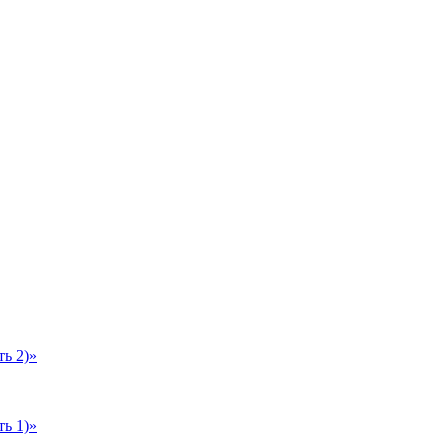
ь 2)»
ь 1)»