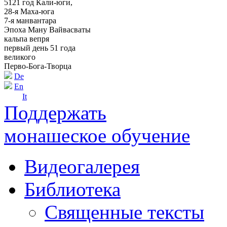
5121 год Кали-юги,
28-я Маха-юга
7-я манвантара
Эпоха Ману Вайвасваты
кальпа вепря
первый день 51 года
великого
Перво-Бога-Творца
De
En
It
Поддержать
монашеское обучение
Видеогалерея
Библиотека
Священные тексты