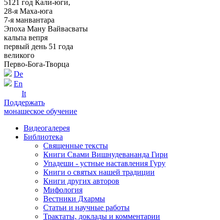
5121 год Кали-юги,
28-я Маха-юга
7-я манвантара
Эпоха Ману Вайвасваты
кальпа вепря
первый день 51 года
великого
Перво-Бога-Творца
De
En
It
Поддержать
монашеское обучение
Видеогалерея
Библиотека
Священные тексты
Книги Свами Вишнудевананда Гири
Упадеши - устные наставления Гуру
Книги о святых нашей традиции
Книги других авторов
Мифология
Вестники Дхармы
Статьи и научные работы
Трактаты, доклады и комментарии