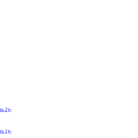
ь 2)»
ь 1)»