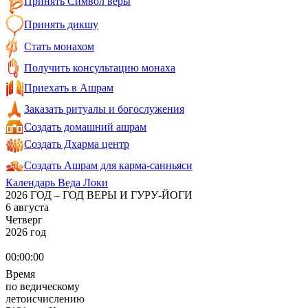
Принять Символ веры
Принять дикшу
Стать монахом
Получить консультацию монаха
Приехать в Ашрам
Заказать ритуалы и богослужения
Создать домашний ашрам
Создать Дхарма центр
Создать Ашрам для карма-санньяси
Календарь Веда Локи
2026 ГОД – ГОД ВЕРЫ И ГУРУ-ЙОГИ
6 августа
Четверг
2026 год
00:00:00
Время
по ведическому
летоисчислению