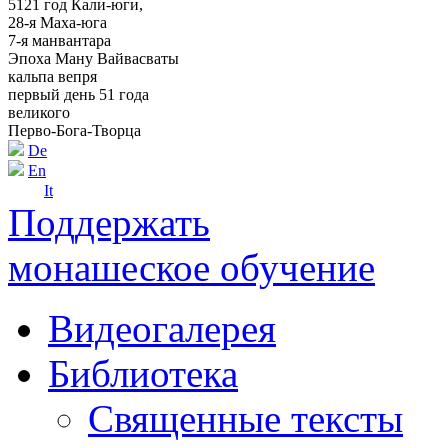
5121 год Кали-юги,
28-я Маха-юга
7-я манвантара
Эпоха Ману Вайвасваты
кальпа вепря
первый день 51 года
великого
Перво-Бога-Творца
De
En
It
Поддержать
монашеское обучение
Видеогалерея
Библиотека
Священные тексты