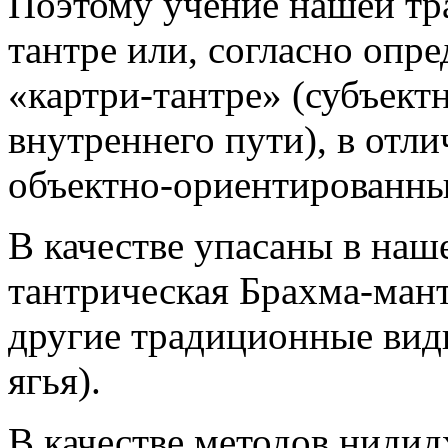
Поэтому учение нашей тра
тантре или, согласно опр
«картри-тантре» (субъек
внутреннего пути), в отлич
объектно-ориентированны
В качестве упасаны в наш
тантрическая Брахма-ман
другие традиционные виды
ягья).
В качестве методов ниди