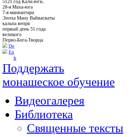
5121 год Кали-юги,
28-я Маха-юга
7-я манвантара
Эпоха Ману Вайвасваты
кальпа вепря
первый день 51 года
великого
Перво-Бога-Творца
De
En
It
Поддержать
монашеское обучение
Видеогалерея
Библиотека
Священные тексты