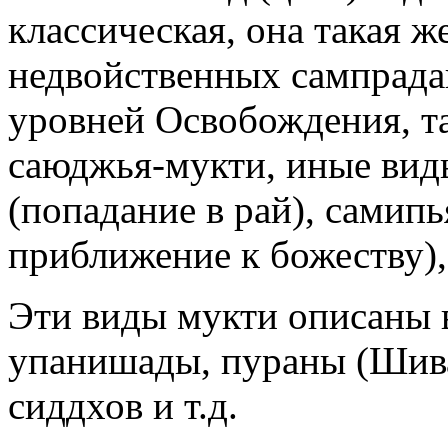
классическая, она такая ж
недвойственных сампрада
уровней Освобождения, т
саюджья-мукти, иные виды
(попадание в рай), самип
приближение к божеству)
Эти виды мукти описаны в
упанишады, пураны (Шива
сиддхов и т.д.