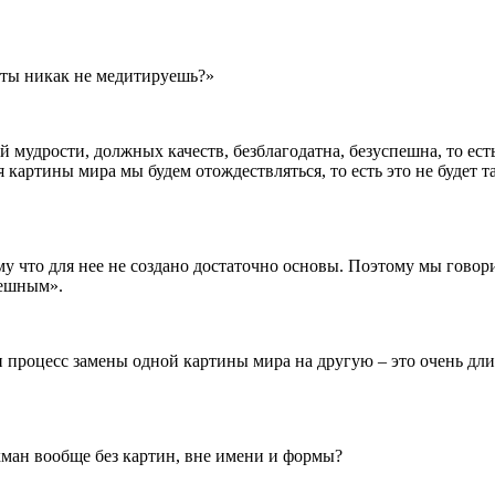
 ты никак не медитируешь?»
 мудрости, должных качеств, безблагодатна, безуспешна, то есть
 картины мира мы будем отождествляться, то есть это не будет т
ому что для нее не создано достаточно основы. Поэтому мы говор
пешным».
и процесс замены одной картины мира на другую – это очень дли
хман вообще без картин, вне имени и формы?