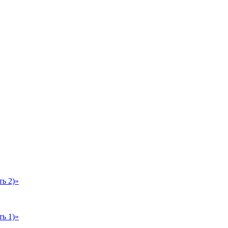
ь 2)»
ь 1)»