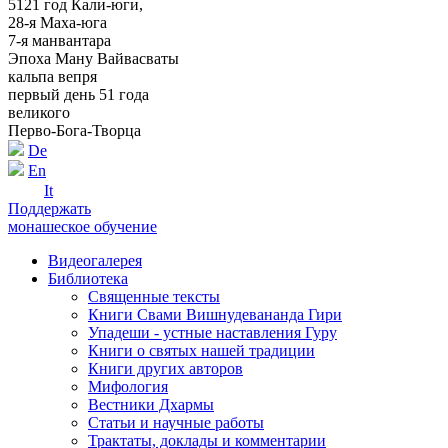
5121 год Кали-юги,
28-я Маха-юга
7-я манвантара
Эпоха Ману Вайвасваты
кальпа вепря
первый день 51 года
великого
Перво-Бога-Творца
De
En
It
Поддержать
монашеское обучение
Видеогалерея
Библиотека
Священные тексты
Книги Свами Вишнудевананда Гири
Упадеши - устные наставления Гуру
Книги о святых нашей традиции
Книги других авторов
Мифология
Вестники Дхармы
Статьи и научные работы
Трактаты, доклады и комментарии