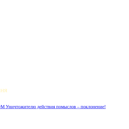
дня
ичтожителю действия помыслов – поклонение!