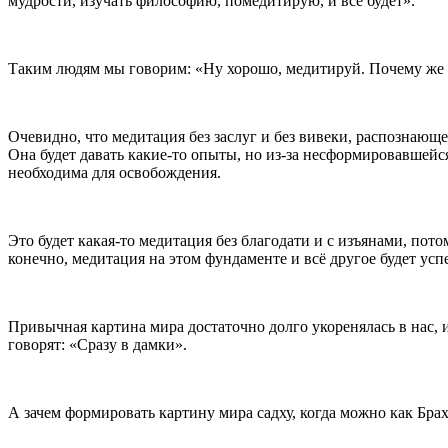
мудрости, изучать философию, помедитирую, и всё будет».
Таким людям мы говорим: «Ну хорошо, медитируй. Почему же
Очевидно, что медитация без заслуг и без вивеки, распознающей
Она будет давать какие-то опыты, но из-за несформировавшейся
необходима для освобождения.
Это будет какая-то медитация без благодати и с изъянами, пот
конечно, медитация на этом фундаменте и всё другое будет ус
Привычная картина мира достаточно долго укоренялась в нас, 
говорят: «Сразу в дамки».
А зачем формировать картину мира садху, когда можно как Бра