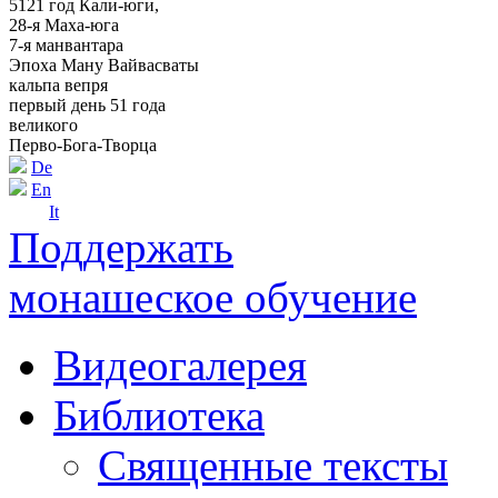
5121 год Кали-юги,
28-я Маха-юга
7-я манвантара
Эпоха Ману Вайвасваты
кальпа вепря
первый день 51 года
великого
Перво-Бога-Творца
De
En
It
Поддержать
монашеское обучение
Видеогалерея
Библиотека
Священные тексты